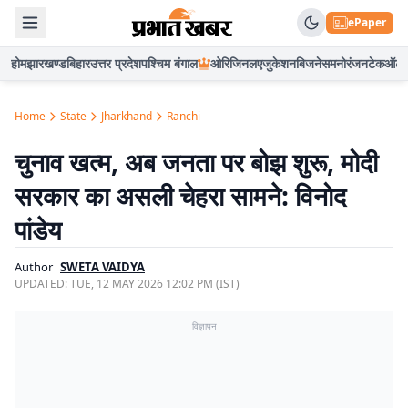
ePaper
होम
झारखण्ड
बिहार
उत्तर प्रदेश
पश्चिम बंगाल
ओरिजिनल
एजुकेशन
बिजनेस
मनोरंजन
टेक
ऑटो
Home
State
Jharkhand
Ranchi
चुनाव खत्म, अब जनता पर बोझ शुरू, मोदी
सरकार का असली चेहरा सामने: विनोद
पांडेय
Author
SWETA VAIDYA
UPDATED:
TUE, 12 MAY 2026 12:02 PM (IST)
विज्ञापन