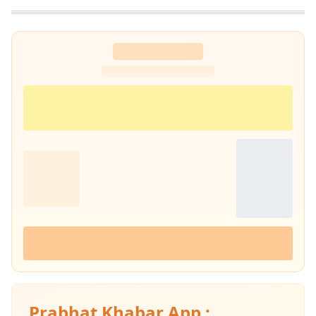
Prabhat Khabar App :