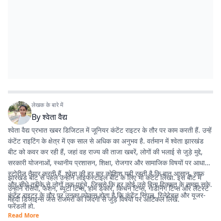
लेखक के बारे में
By
श्वेता वैद्य
श्वेता वैद्य प्रभात खबर डिजिटल में जूनियर कंटेंट राइटर के तौर पर काम करती हैं. उन्हें
कंटेंट राइटिंग के क्षेत्र में एक साल से अधिक का अनुभव है. वर्तमान में श्वेता झारखंड
बीट को कवर कर रही हैं, जहां वह राज्य की ताजा खबरें, लोगों की भलाई से जुड़े मुद्दे,
सरकारी योजनाओं, स्थानीय प्रशासन, शिक्षा, रोजगार और सामाजिक विषयों पर आधारित
स्टोरीज तैयार करती हैं. श्वेता की हर बार कोशिश यही रहती है कि बात आसान, साफ
झारखंड बीट से पहले उन्होंने लाइफस्टाइल बीट के लिए भी कंटेंट लिखा. इस बीट में
और सीधे तरीके से लोगों तक पहुंचे, जिससे कि हर कोई उसे बिना दिक्कत के समझ सके.
उन्होंने रेसिपी, फैशन, ब्यूटी टिप्स, होम डेकोर, किचन टिप्स, गार्डनिंग टिप्स और लेटेस्ट
कंटेंट राइटर के तौर पर उनका फोकस होता है कि कंटेंट सिंपल, रिलेटेबल और यूजर-
मेहंदी डिजाइन्स जैसे रोजमर्रा की जिंदगी से जुड़े विषयों पर आर्टिकल लिखे.
फ्रेंडली हो.
Read More