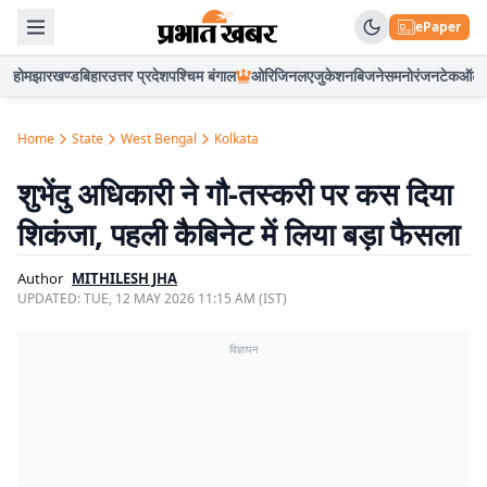
ePaper
होम
झारखण्ड
बिहार
उत्तर प्रदेश
पश्चिम बंगाल
ओरिजिनल
एजुकेशन
बिजनेस
मनोरंजन
टेक
ऑटो
Home
State
West Bengal
Kolkata
शुभेंदु अधिकारी ने गौ-तस्करी पर कस दिया
शिकंजा, पहली कैबिनेट में लिया बड़ा फैसला
Author
MITHILESH JHA
UPDATED:
TUE, 12 MAY 2026 11:15 AM (IST)
विज्ञापन