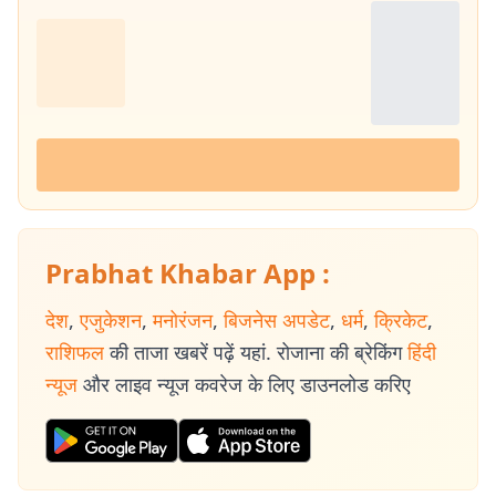
पर्यावरणीय चुनौतियों, जलवायु परिवर्तन के प्रभाव और रिन्यूएबल एनर्जी पहलों पर डेटा
आधारित और फील्ड रिपोर्टिंग. डाटा स्टोरीज और ग्राउंड रिपोर्टिंग : डेटा आधारित खबरें
और जमीनी रिपोर्टिंग उनकी पत्रकारिता की पहचान रही है. विश्वसनीयता का आधार
(Credibility Signal) : तीन दशकों से अधिक की निरंतर रिपोर्टिंग, विशेष और
दीर्घकालिक कवरेज का अनुभव तथा तथ्यपरक पत्रकारिता के प्रति प्रतिबद्धता ने
मिथिलेश झा को पश्चिम बंगाल और पूर्वी भारत के लिए एक भरोसेमंद और प्रामाणिक
पत्रकार के रूप में स्थापित किया है.
Prabhat Khabar App :
देश
,
एजुकेशन
,
मनोरंजन
,
बिजनेस अपडेट
,
धर्म
,
क्रिकेट
,
राशिफल
की ताजा खबरें पढ़ें यहां. रोजाना की ब्रेकिंग
हिंदी
न्यूज
और लाइव न्यूज कवरेज के लिए डाउनलोड करिए