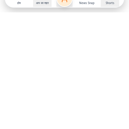
होम
आप का शहर
News Snap
Shorts
Follow us on
X
Download Mobile App
State
›
Jharkhand
›
Hindi News
Gumla News
Bihar News
Dumka News
Delhi News
Ranchi News
Odisha News
Bokaro News