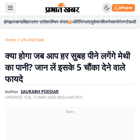
ePaper
होम
झारखण्ड
बिहार
उत्तर प्रदेश
पश्चिम बंगाल
ओरिजिनल
एजुकेशन
बिजनेस
मनोरंजन
टेक
ऑटो
Home
Life And Style
क्या होगा जब आप हर सुबह पीने लगेंगे मेथी
का पानी? जान लें इसके 5 चौंका देने वाले
फायदे
Author
SAURABH PODDAR
UPDATED:
TUE, 12 MAY 2026 08:53 AM (IST)
विज्ञापन