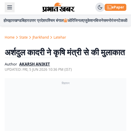
ePaper
होम
झारखण्ड
बिहार
उत्तर प्रदेश
पश्चिम बंगाल
ओरिजिनल
एजुकेशन
बिजनेस
मनोरंजन
टेक
ऑटो
Home
State
Jharkhand
Latehar
अर्शदुल कादरी ने कृषि मंत्री से की मुलाकात
Author
AKARSH ANIKET
UPDATED:
FRI, 5 JUN 2026 10:36 PM (IST)
विज्ञापन