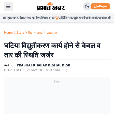
ePaper
होम
झारखण्ड
बिहार
उत्तर प्रदेश
पश्चिम बंगाल
ओरिजिनल
एजुकेशन
बिजनेस
मनोरंजन
टेक
ऑटो
Home
State
Jharkhand
Latehar
घटिया विद्युतीकरण कार्य होने से केबल व
तार की स्थिति जर्जर
Author
PRABHAT KHABAR DIGITAL DESK
UPDATED:
TUE, 28 MAY 2019 01:13 AM (IST)
विज्ञापन