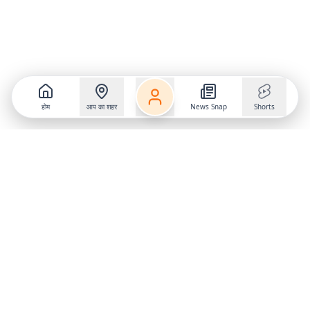
होम
आप का शहर
News Snap
Shorts
Follow us on
X
Download Mobile App