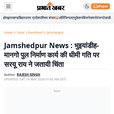
ePaper
होम
झारखण्ड
बिहार
उत्तर प्रदेश
पश्चिम बंगाल
ओरिजिनल
एजुकेशन
बिजनेस
मनोरंजन
टेक
ऑटो
Home
State
Jharkhand
Jamshedpur
Jamshedpur News : भुइयांडीह-
मानगो पुल निर्माण कार्य की धीमी गति पर
सरयू राय ने जतायी चिंता
Author
RAJESH SINGH
UPDATED:
SAT, 16 MAY 2026 01:42 AM (IST)
विज्ञापन