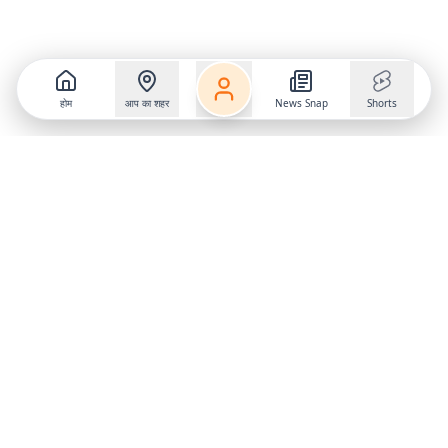
होम
आप का शहर
News Snap
Shorts
Follow us on
X
Download Mobile App
State
›
Jharkhand
›