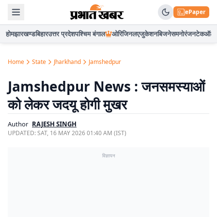
ePaper
होम
झारखण्ड
बिहार
उत्तर प्रदेश
पश्चिम बंगाल
ओरिजिनल
एजुकेशन
बिजनेस
मनोरंजन
टेक
ऑटो
Home
State
Jharkhand
Jamshedpur
Jamshedpur News : जनसमस्याओं
को लेकर जदयू होगी मुखर
Author
RAJESH SINGH
UPDATED:
SAT, 16 MAY 2026 01:40 AM (IST)
विज्ञापन