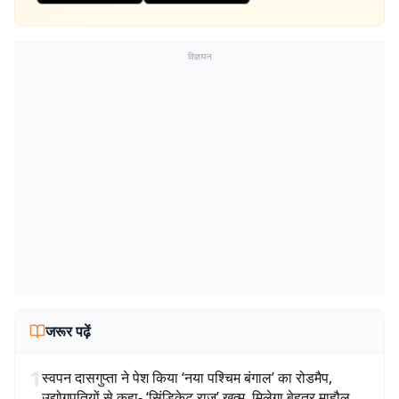
विज्ञापन
जरूर पढ़ें
1
स्वपन दासगुप्ता ने पेश किया ‘नया पश्चिम बंगाल’ का रोडमैप,
उद्योगपतियों से कहा- ‘सिंडिकेट राज’ खत्म, मिलेगा बेहतर माहौल