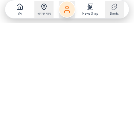
होम
आप का शहर
News Snap
Shorts
Follow us on
X
Download Mobile App
State
›
Jharkhand
›
Hindi News
Gumla News
Bihar News
Dumka News
Delhi News
Ranchi News