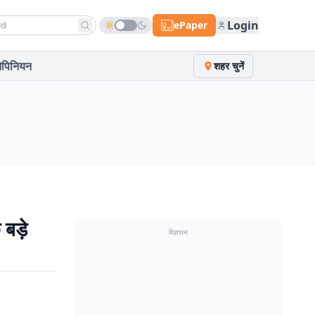
h news
Login
ePaper
पिनियन
शहर चुनें
बड़े
विज्ञापन