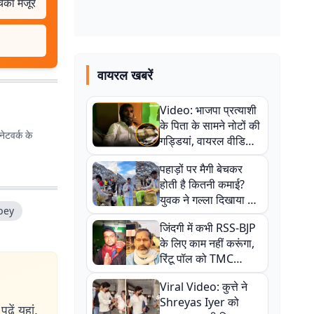
चिका मंजूर
वायरल खबरें
Video: भाजपा प्रत्याशी
के पिता के सामने नोटों की
ेटवर्क के
गड्डियां, वायरल वीडियो
से राजनीति में उबाल,
पहाड़ों पर मैगी बेचकर
अजित महतो बोले- TMC
होती है कितनी कमाई?
की गंदी चाल
युवक ने गल्ला दिखाया तो
bey
नौकरी वालों के खड़े हो गए
जिंदगी में कभी RSS-BJP
कान
के लिए काम नहीं करूंगा,
रिंटू पॉल को TMC
ऑफिस में ले जाकर पीटा,
Viral Video: कुत्ते ने
Video वायरल
Shreyas Iyer को
ढ़ें यहां.