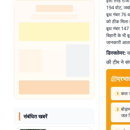
इसी तरह राजा 
194 वोट, जबकि
बूथ नंबर 76 था
को ठीक मिला है
बूथ नंबर 147 
बिहारी के भी 
जानकारी आलाक
डिस्क्लेमर:
यह
की टीम ने सं
प्रभा
कल जम
1
बोड़ा
2
जल न
संबंधित खबरें