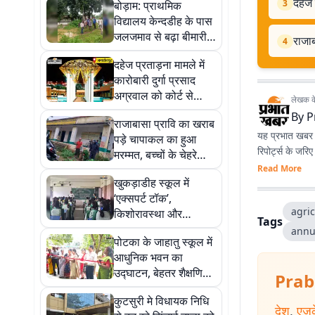
दहेज 
3
बोड़ाम: प्राथमिक
विद्यालय केन्दडीह के पास
जलजमाव से बढ़ा बीमारी
राजाब
4
का खतरा, ग्रामीणों ने की
दहेज प्रताड़ना मामले में
जल निकासी की मांग
कारोबारी दुर्गा प्रसाद
अग्रवाल को कोर्ट से
लेखक के 
राहत, डिस्चार्ज याचिका
By
P
राजाबासा प्रावि का खराब
मंजूर
यह प्रभात खबर क
पड़े चापाकल का हुआ
रिपोर्ट्स के जरि
मरम्मत, बच्चों के चेहरे
खिले
Read More
खुकड़ाडीह स्कूल में
‘एक्सपर्ट टॉक’,
agric
किशोरावस्था और
Tags
डिजिटल सुरक्षा पर 140
annu
पोटका के जाहातु स्कूल में
छात्राओं से संवाद
आधुनिक भवन का
उद्घाटन, बेहतर शैक्षणिक
Prab
माहौल की बढ़ी उम्मीद
कुटसुरी मे विधायक निधि
देश
,
एजु