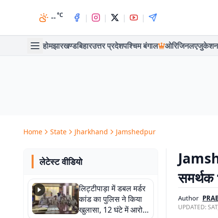
°C
|
|
|
|
--
होम
झारखण्ड
बिहार
उत्तर प्रदेश
पश्चिम बंगाल
ओरिजिनल
एजुकेशन
Home
State
Jharkhand
Jamshedpur
Jamshed
लेटेस्ट वीडियो
समर्थक भ
लिट्टीपाड़ा में डबल मर्डर
कांड का पुलिस ने किया
Author
PRA
UPDATED:
SAT
खुलासा, 12 घंटे में आरोपी