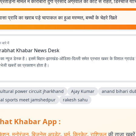
प्रताड़ना मामले में कारोबारी दुर्गा प्रसाद अग्रवाल को कोर्ट से राहत, डिस्चार्ज या
ासा प्रावि का खराब पड़े चापाकल का हुआ मरम्मत, बच्चों के चेहरे खिले
बारे में
rabhat Khabar News Desk
ा न्यूज डेस्क है। इसमें बिहार-झारखंड-ओडिशा-दिल्‍ली समेत प्रभात खबर के विशाल ग्राउंड न
ए भेजी खबरों का प्रकाशन होता है।
ultural power circuit jharkhand
Ajay Kumar
anand bihari du
al sports meet jamshedpur
rakesh sahu
hat Khabar App :
केशन
,
मनोरंजन
,
बिजनेस अपडेट
,
धर्म
,
क्रिकेट
,
राशिफल
की ताजा खबरें प