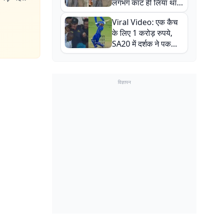
लगभग काट ही लिया था,
न्यूजीलैंड सीरीज से पहले
Viral Video: एक कैच
बाल-बाल बचे
के लिए 1 करोड़ रुपये,
SA20 में दर्शक ने पकड़ा
एक हाथ से गजब का कैच
विज्ञापन