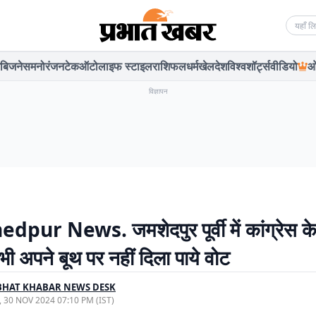
Searc
बिजनेस
मनोरंजन
टेक
ऑटो
लाइफ स्टाइल
राशिफल
धर्म
खेल
देश
विश्व
शॉर्ट्स
वीडियो
ओ
विज्ञापन
pur News. जमशेदपुर पूर्वी में कांग्रेस के 
ी अपने बूथ पर नहीं दिला पाये वोट
BHAT KHABAR NEWS DESK
, 30 NOV 2024 07:10 PM (IST)