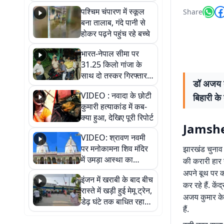
गिरफ्तार
पश्चिम चंपारण में स्कूल
Share
बना तालाब, गंदे पानी से
होकर पढ़ने पहुंच रहे बच्चे
भारत-नेपाल सीमा पर
31.25 किलो गांजा के
साथ दो तस्कर गिरफ्तार,
डॉ अजय क
नेपाली नंबर की बाइक
VIDEO : नवादा के छोटी
बिहारी क
जब्त
कुमारी हत्याकांड में कब-
क्या हुआ, देखिए पूरी रिपोर्ट
Jamsh
VIDEO: श्रावण नवमी
पर मनोकामना शिव मंदिर
झारखंड चुनाव क
में उमड़ा आस्था का
की करारी हार न
सैलाब, हर-हर महादेव के
अपने बूथ पर का
इंजन में खराबी के बाद बीच
जयघोष से गूंजा परिसर
कर रहे हैं. कें
रास्ते में खड़ी हुई मेमू ट्रेन,
अजय कुमार के 
डेढ़ घंटे तक बाधित रहा
हैं.
आवागमन