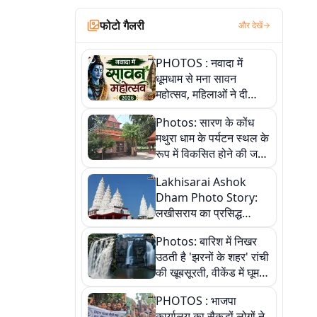
फोटो गैलरी
और देखें
PHOTOS : नवादा में
धूमधाम से मना सावन
महोत्सव, महिलाओं ने दी
सांस्कृतिक प्रस्तुतियां
Photos: सारण के कोंध
मथुरा धाम के पर्यटन स्थल के
रूप में विकसित होने की जगी
आस, 9 तस्वीरों में देखें पूरी
Lakhisarai Ashok
कहानी
Dham Photo Story:
लखीसराय का प्रसिद्ध
अशोक धाम—आस्था,
Photos: बारिश में निखर
श्रृंगार, अनुष्ठान और
उठती है 'झरनों के शहर' रांची
अलौकिक संध्या आरती के
की खूबसूरती, वीकेंड में घूम
विहंगम दृश्य
आएं ये 5 वादियां
PHOTOS : भाजपा
कार्यालय का सैकड़ों लोगों ने