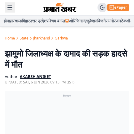
ePaper
होम
झारखण्ड
बिहार
उत्तर प्रदेश
पश्चिम बंगाल
ओरिजिनल
एजुकेशन
बिजनेस
मनोरंजन
टेक
ऑटो
Home
State
Jharkhand
Garhwa
झामुमो जिलाध्यक्ष के दामाद की सड़क हादसे
में मौत
Author
AKARSH ANIKET
UPDATED:
SAT, 6 JUN 2026 09:15 PM (IST)
विज्ञापन