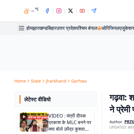
°C
|
|
|
|
--
होम
झारखण्ड
बिहार
उत्तर प्रदेश
पश्चिम बंगाल
ओरिजिनल
एजुकेशन
Home
State
Jharkhand
Garhwa
गढ़वा: श
लेटेस्ट वीडियो
ने प्रेम
VIDEO : मंत्री दीपक
प्रकाश के MLC बनने पर
Author
PRIY
UPDATED:
WED
क्या बोले उपेंद्र कुशवाहा,