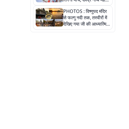
ने किया जल ग्रहण, देखें
PHOTOS : विष्णुपद मंदिर
तस्वीरें
से फल्गु नदी तक, तस्वीरों में
देखिए गया जी की आध्यात्मिक
पहचान