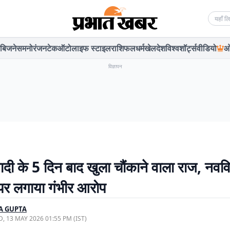
Searc
बिजनेस
मनोरंजन
टेक
ऑटो
लाइफ स्टाइल
राशिफल
धर्म
खेल
देश
विश्व
शॉर्ट्स
वीडियो
ओ
विज्ञापन
ादी के 5 दिन बाद खुला चौंकाने वाला राज, नवव
ी पर लगाया गंभीर आरोप
A GUPTA
, 13 MAY 2026 01:55 PM (IST)