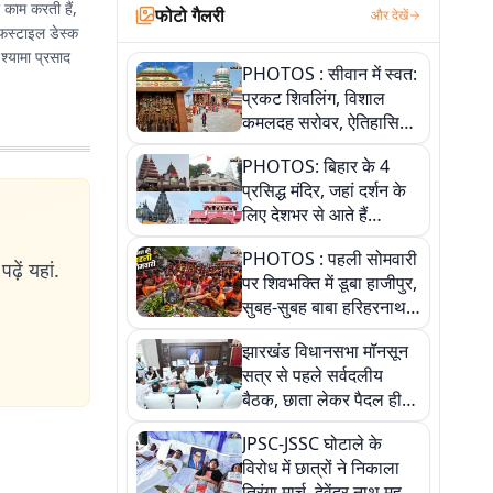
र काम करती हैं,
फोटो गैलरी
और देखें
इफस्टाइल डेस्क
 श्यामा प्रसाद
PHOTOS : सीवान में स्वत:
प्रकट शिवलिंग, विशाल
कमलदह सरोवर, ऐतिहासिक
महेंद्रनाथ मंदिर और घंटाघर
PHOTOS: बिहार के 4
की कहानी, तस्वीरों में देखिए
प्रसिद्ध मंदिर, जहां दर्शन के
लिए देशभर से आते हैं
श्रद्धालु, जानिए इनकी
PHOTOS : पहली सोमवारी
खासियत
ढ़ें यहां.
पर शिवभक्ति में डूबा हाजीपुर,
सुबह-सुबह बाबा हरिहरनाथ
मंदिर पहुंचे तेजस्वी, 10
झारखंड विधानसभा मॉनसून
तस्वीरों में देखें नजारा
सत्र से पहले सर्वदलीय
बैठक, छाता लेकर पैदल ही
सत्ता पक्ष की मीटिंग में पहुंचे
JPSC-JSSC घोटाले के
सीएम, देखें तस्वीरें
विरोध में छात्रों ने निकाला
तिरंगा मार्च, देवेंद्र नाथ महतो