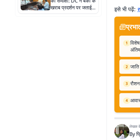
की समीक्षा: DC ने बैंकों के
खराब प्रदर्शन पर जताई
इसे भी पढ़ें:
र
नाराजगी, दिए लक्ष्य पूरा
करने के निर्देश
प्रभा
विशेष
1
अंति
जाति 
2
रौशन 
3
आवास
4
लेखक के 
By
प्