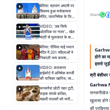
सुनिए
बेतिया: श्रावण अष्टमी पर
शिवमय हुआ मनोकामना
Share
मंदिर, जलाभिषेक के लिए
लगी लंबी कतारें
VIDEO: 'अब सिर्फ
ओलंपिक पर नजर'... खेल
मंत्री से मुलाकात के बाद
जैसमीन लंबोरिया का बड़ा
बेतिया: नीमिया माई स्थान
बयान
Garhwa N
मंदिर में 201 महिलाओं ने
होने का म
निकाली भव्य कलश
शोभायात्रा, शिवलिंग
इससे जुड़ी
VIDEO: कलकत्ता
प्राण-प्रतिष्ठा महोत्सव
हाईकोर्ट में अभिषेक बनर्जी
शुरू
श्री बंशीधर 
की याचिका खारिज, जानें
क्या है पूरा मामला
Garhwa 
सनसरैया छोटी नहर टूटी,
सनसनीखेज मा
सड़क संपर्क बाधित,
मछली पालकों को भारी
खुलासा होने 
नुकसान
की प्रक्रिया 