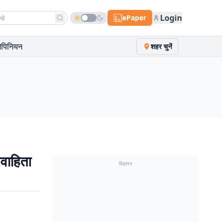
h news
Login
ePaper
पिनियन
शहर चुनें
िवाहिता
विज्ञापन