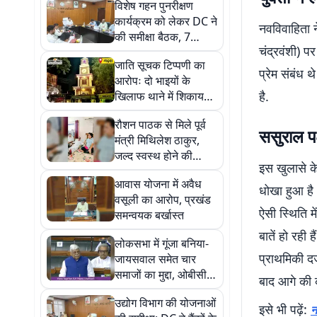
विशेष गहन पुनरीक्षण
कार्यक्रम को लेकर DC ने
नवविवाहिता न
की समीक्षा बैठक, 7
चंद्रवंशी) 
अक्टूबर को प्रकाशित
जाति सूचक टिप्पणी का
होगी अंतिम मतदाता सूची
प्रेम संबंध 
आरोपः दो भाइयों के
है.
खिलाफ थाने में शिकायत;
पुलिस ने शुरू की जांच
रौशन पाठक से मिले पूर्व
ससुराल पक
मंत्री मिथिलेश ठाकुर,
जल्द स्वस्थ होने की
इस खुलासे क
कामना
आवास योजना में अवैध
धोखा हुआ है 
वसूली का आरोप, प्रखंड
ऐसी स्थिति मे
समन्वयक बर्खास्त
बातें हो रही 
लोकसभा में गूंजा बनिया-
प्राथमिकी दर
जायसवाल समेत चार
समाजों का मुद्दा, ओबीसी
बाद आगे की क
सूची में शामिल करने की
उद्योग विभाग की योजनाओं
मांग
इसे भी पढ़ें:
न