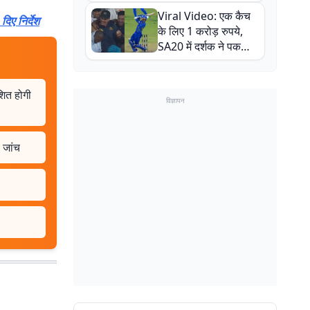
न्यूजीलैंड सीरीज से पहले
Viral Video: एक कैच
बाल-बाल बचे
दिए निर्देश
के लिए 1 करोड़ रुपये,
SA20 में दर्शक ने पकड़ा
एक हाथ से गजब का कैच
शित होगी
विज्ञापन
 जांच