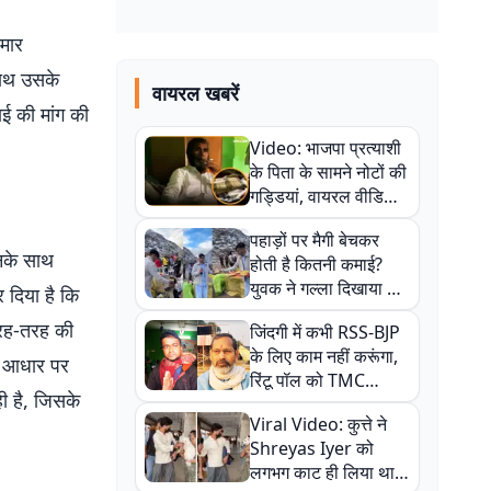
ुमार
साथ उसके
वायरल खबरें
ाई की मांग की
Video: भाजपा प्रत्याशी
के पिता के सामने नोटों की
गड्डियां, वायरल वीडियो
से राजनीति में उबाल,
पहाड़ों पर मैगी बेचकर
अजित महतो बोले- TMC
उनके साथ
होती है कितनी कमाई?
की गंदी चाल
युवक ने गल्ला दिखाया तो
 दिया है कि
नौकरी वालों के खड़े हो गए
 तरह-तरह की
जिंदगी में कभी RSS-BJP
कान
के लिए काम नहीं करूंगा,
 के आधार पर
रिंटू पॉल को TMC
ी है, जिसके
ऑफिस में ले जाकर पीटा,
Viral Video: कुत्ते ने
Video वायरल
Shreyas Iyer को
लगभग काट ही लिया था,