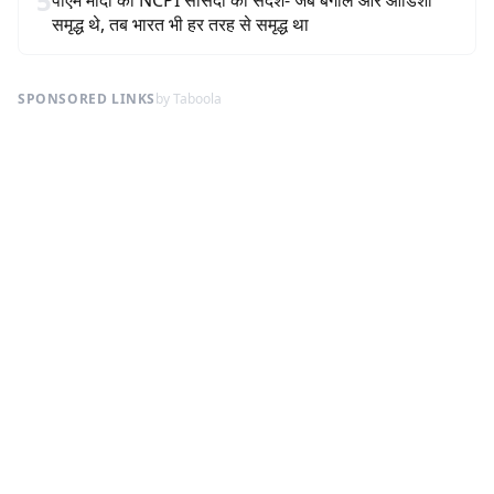
5
पीएम मोदी का NCPI सांसदों को संदेश- जब बंगाल और ओडिशा
समृद्ध थे, तब भारत भी हर तरह से समृद्ध था
SPONSORED LINKS
by Taboola