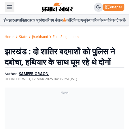
ePaper
होम
झारखण्ड
बिहार
उत्तर प्रदेश
पश्चिम बंगाल
ओरिजिनल
एजुकेशन
बिजनेस
मनोरंजन
टेक
ऑटो
Home
State
Jharkhand
East Singhbhum
झारखंड : दो शातिर बदमाशों को पुलिस ने
दबोचा, हथियार के साथ घूम रहे थे दोनों
Author
SAMEER ORAON
UPDATED:
WED, 12 MAR 2025 04:05 PM (IST)
विज्ञापन