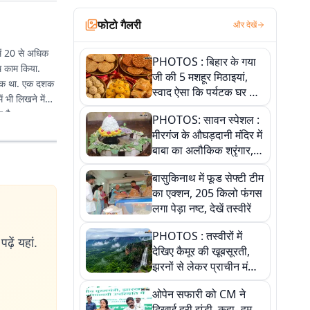
फोटो गैलरी
और देखें
में 20 से अधिक
PHOTOS : बिहार के गया
ाथ काम किया.
जी की 5 मशहूर मिठाइयां,
से एक था. एक दशक
स्वाद ऐसा कि पर्यटक घर ले
 भी लिखने में
जाना नहीं भूलते, तस्वीरों में
 है.
PHOTOS: सावन स्पेशल :
देखें
मीरगंज के औघड़दानी मंदिर में
बाबा का अलौकिक श्रृंगार,
तस्वीरों में देखें महादेव के कई
बासुकिनाथ में फूड सेफ्टी टीम
मनमोहक स्वरूप
का एक्शन, 205 किलो फंगस
लगा पेड़ा नष्ट, देखें तस्वीरें
PHOTOS : तस्वीरों में
ढ़ें यहां.
देखिए कैमूर की खूबसूरती,
झरनों से लेकर प्राचीन मंदिरों
तक प्रकृति और आस्था का
ओपेन सफारी को CM ने
अद्भुत संगम
दिखाई हरी झंडी, कहा- हम