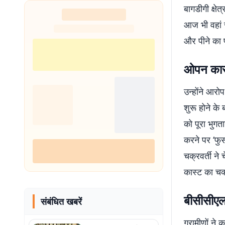
बागडीगी क्षे
आज भी वहां स
और पीने का प
ओपन कास्
उन्होंने आर
शुरू होने क
को पूरा भुग
करने पर ‘फु
चक्रवर्ती न
कास्ट का चक
बीसीसीएल
संबंधित खबरें
ग्रामीणों ने