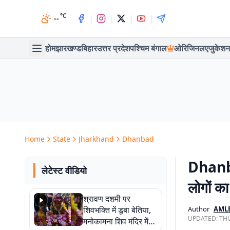
°C
|
|
|
|
--
होम
झारखण्ड
बिहार
उत्तर प्रदेश
पश्चिम बंगाल
ओरिजिनल
एजुकेशन
Home
State
Jharkhand
Dhanbad
Dhanbad
लेटेस्ट वीडियो
लोगों का
श्रावण दशमी पर
शिवभक्ति में डूबा बेतिया,
Author
AML
UPDATED:
THU
मनोकामना शिव मंदिर में