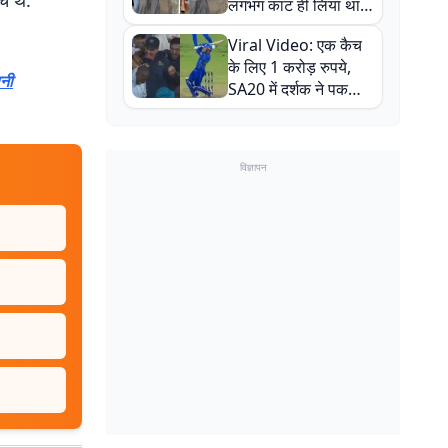
े थे.
लगभग काट ही लिया था,
न्यूजीलैंड सीरीज से पहले
Viral Video: एक कैच
बाल-बाल बचे
के लिए 1 करोड़ रुपये,
ानी
SA20 में दर्शक ने पकड़ा
एक हाथ से गजब का कैच
विज्ञापन