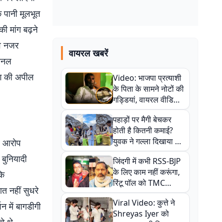
ि पानी मूलभूत
ी मांग बढ़ने
ाव नजर
वायरल खबरें
रनल
योग की अपील
Video: भाजपा प्रत्याशी
के पिता के सामने नोटों की
गड्डियां, वायरल वीडियो
से राजनीति में उबाल,
पहाड़ों पर मैगी बेचकर
अजित महतो बोले- TMC
होती है कितनी कमाई?
की गंदी चाल
युवक ने गल्ला दिखाया तो
ीर आरोप
नौकरी वालों के खड़े हो गए
बुनियादी
जिंदगी में कभी RSS-BJP
कान
के लिए काम नहीं करूंगा,
कि
रिंटू पॉल को TMC
त नहीं सुधरे
ऑफिस में ले जाकर पीटा,
Viral Video: कुत्ते ने
Video वायरल
शन में बागडीगी
Shreyas Iyer को