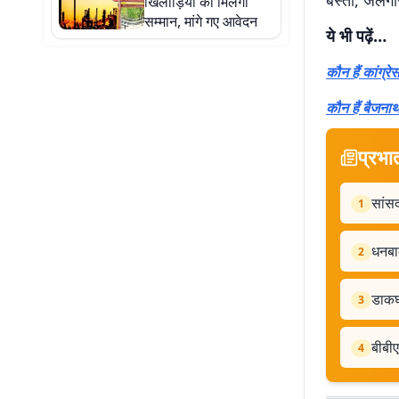
बस्ती, जेलगोर
खिलाड़ियों को मिलेगा
सम्मान, मांगे गए आवेदन
ये भी पढ़ें…
कौन हैं कांग्
कौन हैं बैजनाथ
प्रभा
सांसद
1
धनबाद
2
डाकघ
3
बीबीए
4