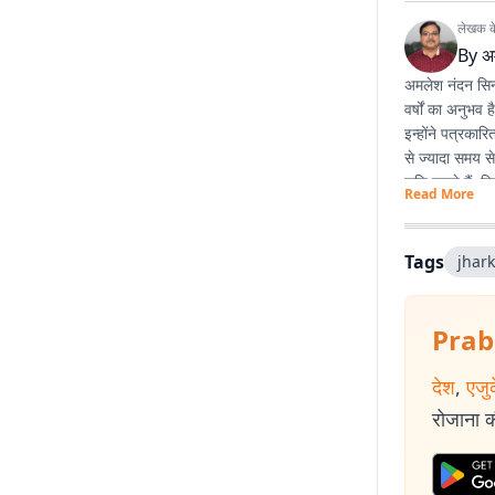
लेखक के 
By
अ
अमलेश नंदन सिन्ह
वर्षों का अनुभव 
इन्होंने पत्रका
से ज्यादा समय स
रुचि रखते हैं. व
Read More
Tags
jhar
Prab
देश
,
एजु
रोजाना की