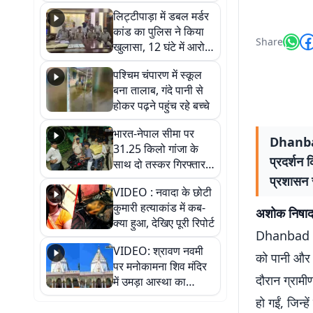
हुआ भव्य श्रृंगार
लिट्टीपाड़ा में डबल मर्डर
कांड का पुलिस ने किया
Share
खुलासा, 12 घंटे में आरोपी
गिरफ्तार
पश्चिम चंपारण में स्कूल
बना तालाब, गंदे पानी से
होकर पढ़ने पहुंच रहे बच्चे
भारत-नेपाल सीमा पर
Dhanbad:
31.25 किलो गांजा के
प्रदर्शन 
साथ दो तस्कर गिरफ्तार,
नेपाली नंबर की बाइक
प्रशासन स
VIDEO : नवादा के छोटी
जब्त
कुमारी हत्याकांड में कब-
अशोक निषाद 
क्या हुआ, देखिए पूरी रिपोर्ट
Dhanbad (लोद
VIDEO: श्रावण नवमी
को पानी और 
पर मनोकामना शिव मंदिर
दौरान ग्रामी
में उमड़ा आस्था का
सैलाब, हर-हर महादेव के
हो गईं, जिन्ह
जयघोष से गूंजा परिसर