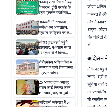
धनबाद श्रम विभाग में बड़ा
जीएम अनिल सिन
फेरबदल, टुंडी प्रखंड के
श्रम प्रवर्तन पदाधिकारी
जरूरत है और 
बदले
और मैनपावर क
डाकघरों की स्थापना
समीक्षा अब ऑनलाइन,
आएगा. जीएम
मैनुअल प्रक्रिया पर लगी
सिक्योरिटी क
रोक
सांसद ढुलू महतो पहुंचे
की.
छाताबाद, भू-धंसान स्थल
पर ग्रामीणों ने किया
आंदोलन में
विरोध
बीबीएमकेयू अधिकारियों में
समन्वय में कमी चिंताजनक
मौके पर पहुंच
: प्रधान सचिव
लगाए. श्री स
25 अगस्त तक अपात्र
सुविधा नहीं 
राशन कार्ड निरस्त करने
आउटसोर्सिंग 
का आदेश, कई लाभुकों पर
होगी कार्रवाई
तो ग्रामीण उत
आदिवासी महोत्सव में ST