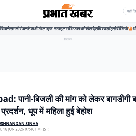
Searc
बिजनेस
मनोरंजन
टेक
ऑटो
लाइफ स्टाइल
राशिफल
धर्म
खेल
देश
विश्व
शॉर्ट्स
वीडियो
ओ
विज्ञापन
: पानी-बिजली की मांग को लेकर बागडीगी बस
 प्रदर्शन, धूप में महिला हुई बेहोश
ESHNANDAN SINHA
, 18 JUN 2026 07:46 PM (IST)