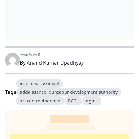
लेखक के बारे में
By
Anand Kumar Upadhyay
acjm court asansol
Tags
adda asansol durgapur development authority
art centre dhanbad
BCCL
dgms