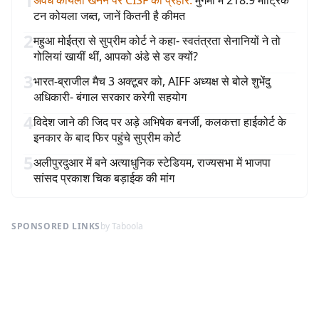
1
अवैध कोयला खनन पर CISF का प्रहार
:
मुगमा में 218.9 मीट्रिक
टन कोयला जब्त, जानें कितनी है कीमत
2
महुआ मोईत्रा से सुप्रीम कोर्ट ने कहा- स्वतंत्रता सेनानियों ने तो
गोलियां खायीं थीं, आपको अंडे से डर क्यों?
3
भारत-ब्राजील मैच 3 अक्टूबर को, AIFF अध्यक्ष से बोले शुभेंदु
अधिकारी- बंगाल सरकार करेगी सहयोग
4
विदेश जाने की जिद पर अड़े अभिषेक बनर्जी, कलकत्ता हाईकोर्ट के
इनकार के बाद फिर पहुंचे सुप्रीम कोर्ट
5
अलीपुरदुआर में बने अत्याधुनिक स्टेडियम, राज्यसभा में भाजपा
सांसद प्रकाश चिक बड़ाईक की मांग
SPONSORED LINKS
by Taboola