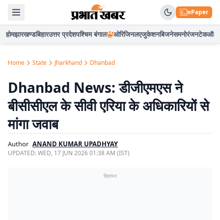
ePaper
होम
झारखण्ड
बिहार
उत्तर प्रदेश
पश्चिम बंगाल
ओरिजिनल
एजुकेशन
बिजनेस
मनोरंजन
टेक
ऑटो
Home
State
Jharkhand
Dhanbad
Dhanbad News: डीजीएमएस ने
बीसीसीएल के सीवी एरिया के अधिकारियों से
मांगा जवाब
Author
ANAND KUMAR UPADHYAY
UPDATED:
WED, 17 JUN 2026 01:38 AM (IST)
विज्ञापन