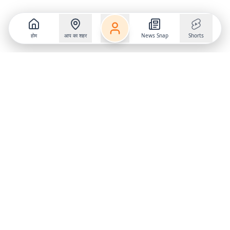
होम
आप का शहर
News Snap
Shorts
Follow us on
X
Download Mobile App
State
›
Jharkhand
›
Hindi News
Gumla News
Bihar News
Dumka News