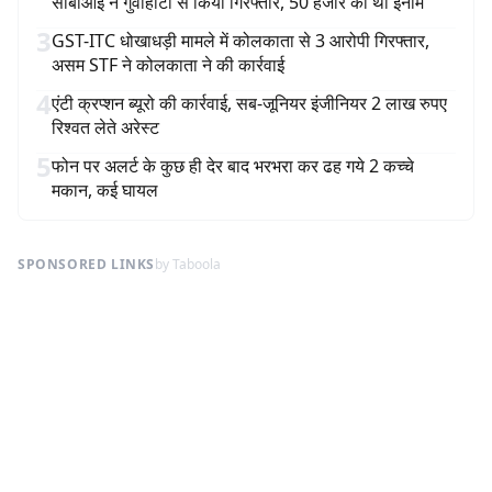
सीबीआई ने गुवाहाटी से किया गिरफ्तार, 50 हजार का था इनाम
3
GST-ITC धोखाधड़ी मामले में कोलकाता से 3 आरोपी गिरफ्तार,
असम STF ने कोलकाता ने की कार्रवाई
4
एंटी क्रप्शन ब्यूरो की कार्रवाई, सब-जूनियर इंजीनियर 2 लाख रुपए
रिश्वत लेते अरेस्ट
5
फोन पर अलर्ट के कुछ ही देर बाद भरभरा कर ढह गये 2 कच्चे
मकान, कई घायल
SPONSORED LINKS
by Taboola