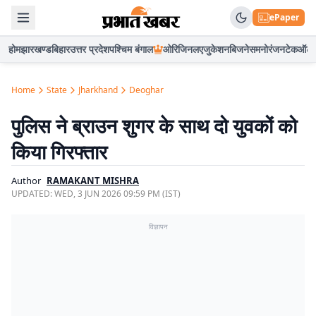
ePaper
होम
झारखण्ड
बिहार
उत्तर प्रदेश
पश्चिम बंगाल
ओरिजिनल
एजुकेशन
बिजनेस
मनोरंजन
टेक
ऑटो
Home
State
Jharkhand
Deoghar
पुलिस ने ब्राउन शुगर के साथ दो युवकों को
किया गिरफ्तार
Author
RAMAKANT MISHRA
UPDATED:
WED, 3 JUN 2026 09:59 PM (IST)
विज्ञापन