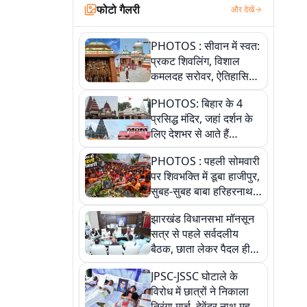
फोटो गैलरी
और देखें
PHOTOS : सीवान में स्वत:
प्रकट शिवलिंग, विशाल
कमलदह सरोवर, ऐतिहासिक
महेंद्रनाथ मंदिर और घंटाघर
PHOTOS: बिहार के 4
की कहानी, तस्वीरों में देखिए
प्रसिद्ध मंदिर, जहां दर्शन के
लिए देशभर से आते हैं
श्रद्धालु, जानिए इनकी
PHOTOS : पहली सोमवारी
खासियत
पर शिवभक्ति में डूबा हाजीपुर,
सुबह-सुबह बाबा हरिहरनाथ
मंदिर पहुंचे तेजस्वी, 10
झारखंड विधानसभा मॉनसून
तस्वीरों में देखें नजारा
सत्र से पहले सर्वदलीय
बैठक, छाता लेकर पैदल ही
सत्ता पक्ष की मीटिंग में पहुंचे
JPSC-JSSC घोटाले के
सीएम, देखें तस्वीरें
विरोध में छात्रों ने निकाला
तिरंगा मार्च, देवेंद्र नाथ महतो