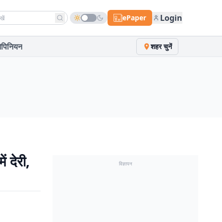
h news
Login
ePaper
पिनियन
शहर चुनें
ं देरी,
विज्ञापन