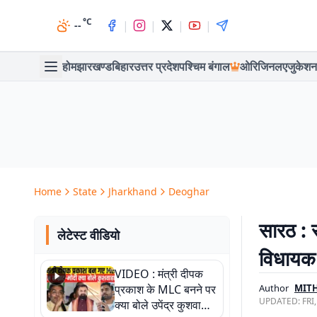
°C
|
|
|
|
--
होम
झारखण्ड
बिहार
उत्तर प्रदेश
पश्चिम बंगाल
ओरिजिनल
एजुकेशन
Home
State
Jharkhand
Deoghar
सारठ : स
लेटेस्ट वीडियो
विधायक न
VIDEO : मंत्री दीपक
प्रकाश के MLC बनने पर
Author
MITH
UPDATED:
FRI
क्या बोले उपेंद्र कुशवाहा,