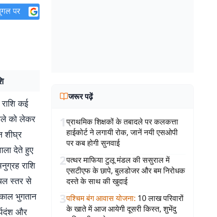
शि
जरूर पढ़ें
ह राशि कई
ामले को लेकर
1
प्राथमिक शिक्षकों के तबादले पर कलकत्ता
हाईकोर्ट ने लगायी रोक, जानें नयी एसओपी
न शीघ्र
पर कब होगी सुनवाई
ला देते हुए
2
पत्थर माफिया टुलू मंडल की ससुराल में
नुग्रह राशि
एसटीएफ के छापे, बुलडोजर और बम निरोधक
ंचल स्तर से
दस्ते के साथ की खुदाई
त्काल भुगतान
3
पश्चिम बंग आवास योजना
:
10 लाख परिवारों
के खाते में आज आयेगी दूसरी किस्त, शुभेंदु
र्पदंश और