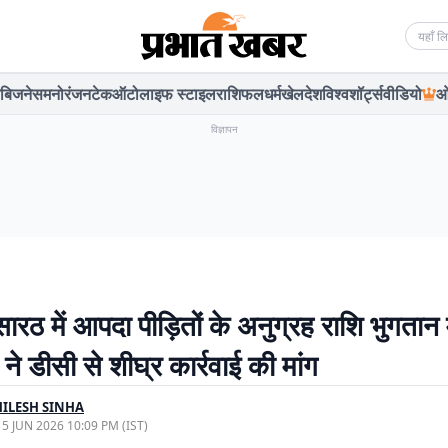
Searc
बिजनेस
मनोरंजन
टेक
ऑटो
लाइफ स्टाइल
राशिफल
धर्म
खेल
देश
विश्व
शॉर्ट्स
वीडियो
ओ
विज्ञापन
ारठ में आपदा पीड़ितों के अनुग्रह राशि भुगतान मे
े डीसी से शीघ्र कार्रवाई की मांग
ILESH SINHA
, 5 JUN 2026 10:09 PM (IST)