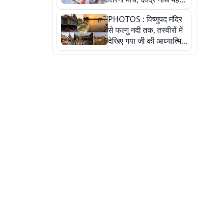
ने किया जल ग्रहण, देखें
PHOTOS : विष्णुपद मंदिर
तस्वीरें
से फल्गु नदी तक, तस्वीरों में
देखिए गया जी की आध्यात्मिक
पहचान