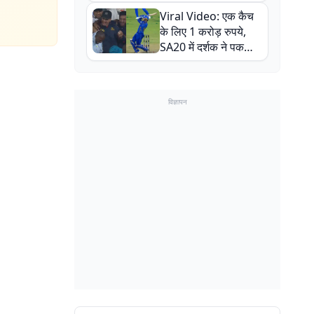
न्यूजीलैंड सीरीज से पहले
Viral Video: एक कैच
बाल-बाल बचे
के लिए 1 करोड़ रुपये,
SA20 में दर्शक ने पकड़ा
एक हाथ से गजब का कैच
विज्ञापन