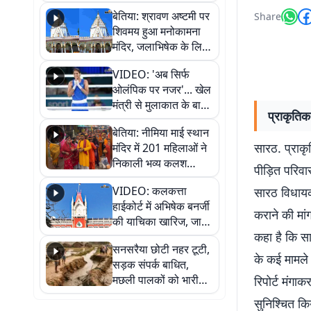
सुनिए
बेतिया: श्रावण अष्टमी पर
Share
शिवमय हुआ मनोकामना
मंदिर, जलाभिषेक के लिए
लगी लंबी कतारें
VIDEO: 'अब सिर्फ
ओलंपिक पर नजर'... खेल
मंत्री से मुलाकात के बाद
प्राकृति
जैसमीन लंबोरिया का बड़ा
बेतिया: नीमिया माई स्थान
बयान
सारठ. प्राक
मंदिर में 201 महिलाओं ने
निकाली भव्य कलश
पीड़ित परिवा
शोभायात्रा, शिवलिंग
VIDEO: कलकत्ता
सारठ विधायक
प्राण-प्रतिष्ठा महोत्सव
हाईकोर्ट में अभिषेक बनर्जी
शुरू
कराने की मां
की याचिका खारिज, जानें
कहा है कि सा
क्या है पूरा मामला
सनसरैया छोटी नहर टूटी,
के कई मामले व
सड़क संपर्क बाधित,
मछली पालकों को भारी
रिपोर्ट मंगा
नुकसान
सुनिश्चित कि