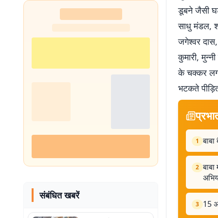
डूबने जैसी घ
साधु मंडल, शा
जगेश्वर दास,
कुमारी, मुन्
के चक्कर लग
भटकते पीड़ि
प्रभा
बाबा 
1
बाबा 
2
अभिय
संबंधित खबरें
15 अग
3