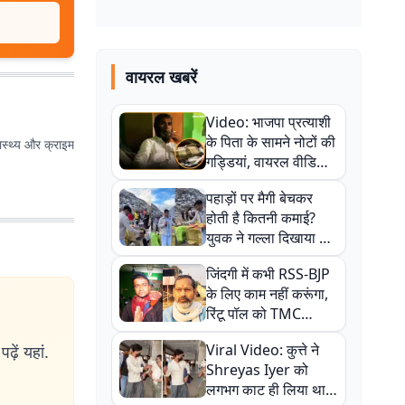
वायरल खबरें
Video: भाजपा प्रत्याशी
के पिता के सामने नोटों की
ास्थ्य और क्राइम
गड्डियां, वायरल वीडियो
से राजनीति में उबाल,
पहाड़ों पर मैगी बेचकर
अजित महतो बोले- TMC
होती है कितनी कमाई?
की गंदी चाल
युवक ने गल्ला दिखाया तो
नौकरी वालों के खड़े हो गए
जिंदगी में कभी RSS-BJP
कान
के लिए काम नहीं करूंगा,
रिंटू पॉल को TMC
ऑफिस में ले जाकर पीटा,
Viral Video: कुत्ते ने
ढ़ें यहां.
Video वायरल
Shreyas Iyer को
लगभग काट ही लिया था,