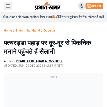
ePaper
होम
झारखण्ड
बिहार
उत्तर प्रदेश
पश्चिम बंगाल
ओरिजिनल
एजुकेशन
बिजनेस
मनोरंजन
टेक
ऑटो
Home
State
Jharkhand
Deoghar
पत्थरड्डा पहाड़ पर दूर-दूर से पिकनिक
मनाने पहुंचते हैं सैलानी
Author
PRABHAT KHABAR NEWS DESK
UPDATED:
SUN, 29 DEC 2024 11:12 PM (IST)
विज्ञापन