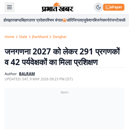
ePaper
होम
झारखण्ड
बिहार
उत्तर प्रदेश
पश्चिम बंगाल
ओरिजिनल
एजुकेशन
बिजनेस
मनोरंजन
टेक
ऑटो
Home
State
Jharkhand
Deoghar
जनगणना 2027 को लेकर 291 प्रगणकों
व 42 पर्यवेक्षकों का मिला प्रशिक्षण
Author
BALRAM
UPDATED:
SAT, 9 MAY 2026 09:23 PM (IST)
विज्ञापन