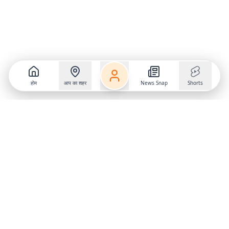
होम
आप का शहर
News Snap
Shorts
Follow us on
X
Download Mobile App