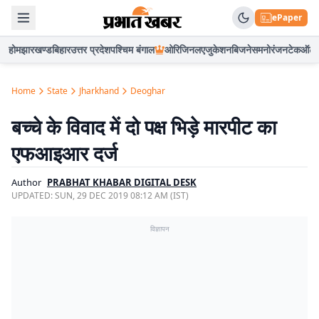
ePaper
होम
झारखण्ड
बिहार
उत्तर प्रदेश
पश्चिम बंगाल
ओरिजिनल
एजुकेशन
बिजनेस
मनोरंजन
टेक
ऑटो
Home
State
Jharkhand
Deoghar
बच्चे के विवाद में दो पक्ष भिड़े मारपीट का
एफआइआर दर्ज
Author
PRABHAT KHABAR DIGITAL DESK
UPDATED:
SUN, 29 DEC 2019 08:12 AM (IST)
विज्ञापन