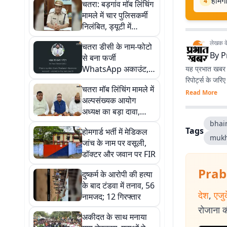
होमगा
4
चतरा: बड़गांव मॉब लिंचिंग
मामले में चार पुलिसकर्मी
निलंबित, ड्यूटी में
लापरवाही पर SP की बड़ी
लेखक के 
चतरा डीसी के नाम-फोटो
कार्रवाई
By
P
से बना फर्जी
WhatsApp अकाउंट,
यह प्रभात खबर क
जिला प्रशासन ने जारी
रिपोर्ट्स के जरि
चतरा मॉब लिंचिंग मामले में
की चेतावनी
Read More
अल्पसंख्यक आयोग
अध्यक्ष का बड़ा दावा,
बोले- घटना के दोषियों पर
bhai
Tags
होमगार्ड भर्ती में मेडिकल
होगी सख्त कार्रवाई
mukh
जांच के नाम पर वसूली,
डॉक्टर और जवान पर FIR
Prab
दुष्कर्म के आरोपी की हत्या
के बाद टंडवा में तनाव, 56
देश
,
एजु
नामजद; 12 गिरफ्तार
रोजाना की
अकीदत के साथ मनाया