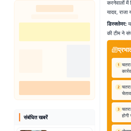
करनेवालों म
यादव, राजा 
डिस्क्लेमर:
यह
की टीम ने सं
प्रभा
चतरा:
1
कार्र
चतरा
2
चेता
चतरा 
3
होगी 
संबंधित खबरें