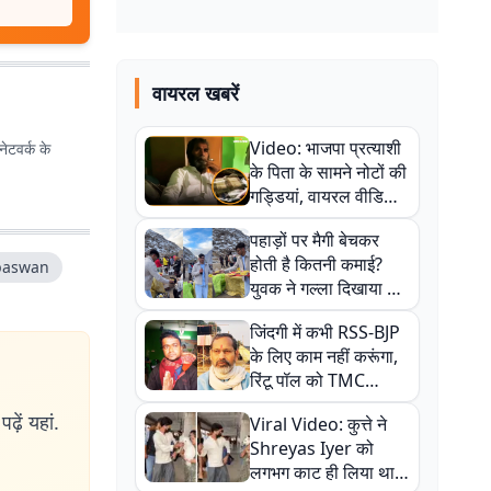
वायरल खबरें
Video: भाजपा प्रत्याशी
ेटवर्क के
के पिता के सामने नोटों की
गड्डियां, वायरल वीडियो
से राजनीति में उबाल,
पहाड़ों पर मैगी बेचकर
अजित महतो बोले- TMC
होती है कितनी कमाई?
paswan
की गंदी चाल
युवक ने गल्ला दिखाया तो
नौकरी वालों के खड़े हो गए
जिंदगी में कभी RSS-BJP
कान
के लिए काम नहीं करूंगा,
रिंटू पॉल को TMC
ऑफिस में ले जाकर पीटा,
ढ़ें यहां.
Viral Video: कुत्ते ने
Video वायरल
Shreyas Iyer को
लगभग काट ही लिया था,