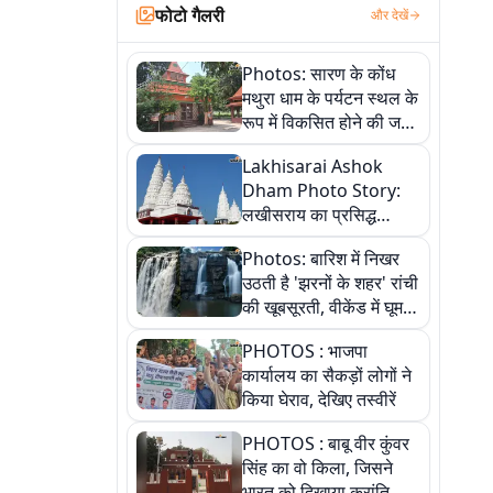
फोटो गैलरी
और देखें
Photos: सारण के कोंध
मथुरा धाम के पर्यटन स्थल के
रूप में विकसित होने की जगी
आस, 9 तस्वीरों में देखें पूरी
Lakhisarai Ashok
कहानी
Dham Photo Story:
लखीसराय का प्रसिद्ध
अशोक धाम—आस्था,
Photos: बारिश में निखर
श्रृंगार, अनुष्ठान और
उठती है 'झरनों के शहर' रांची
अलौकिक संध्या आरती के
की खूबसूरती, वीकेंड में घूम
विहंगम दृश्य
आएं ये 5 वादियां
PHOTOS : भाजपा
कार्यालय का सैकड़ों लोगों ने
किया घेराव, देखिए तस्वीरें
PHOTOS : बाबू वीर कुंवर
सिंह का वो किला, जिसने
भारत को दिखाया क्रांति का