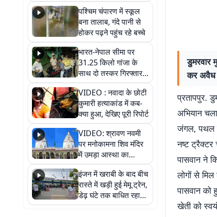
गिरफ्तार
पश्चिम चंपारण में स्कूल
बना तालाब, गंदे पानी से
होकर पढ़ने पहुंच रहे बच्चे
भारत-नेपाल सीमा पर
डुमरवार म
31.25 किलो गांजा के
साथ दो तस्कर गिरफ्तार,
कर अवैध 
नेपाली नंबर की बाइक
VIDEO : नवादा के छोटी
जब्त
प्रतापपुर. ड
कुमारी हत्याकांड में कब-
अभियान चला 
क्या हुआ, देखिए पूरी रिपोर्ट
जंगल, पथल टू
VIDEO: श्रावण नवमी
नष्ट ट्रैक्ट
पर मनोकामना शिव मंदिर
में उमड़ा आस्था का
पासवान ने कि
सैलाब, हर-हर महादेव के
इंजन में खराबी के बाद बीच
लोगों से मि
जयघोष से गूंजा परिसर
रास्ते में खड़ी हुई मेमू ट्रेन,
पासवान को हु
डेढ़ घंटे तक बाधित रहा
खेती को स्वयं
आवागमन