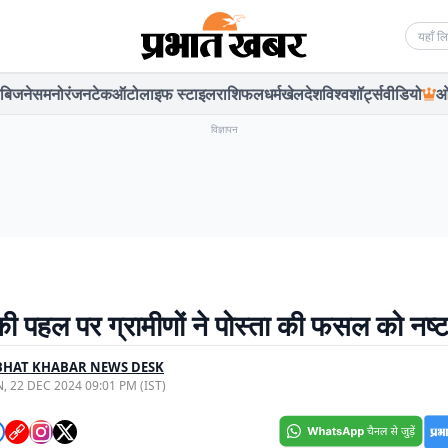
Searc
बिजनेस
मनोरंजन
टेक
ऑटो
लाइफ स्टाइल
राशिफल
धर्म
खेल
देश
विश्व
शॉर्ट्स
वीडियो
ओ
विज्ञापन
की पहल पर ग्रामीणों ने पोस्ता की फसल को नष्
BHAT KHABAR NEWS DESK
, 22 DEC 2024 09:01 PM (IST)