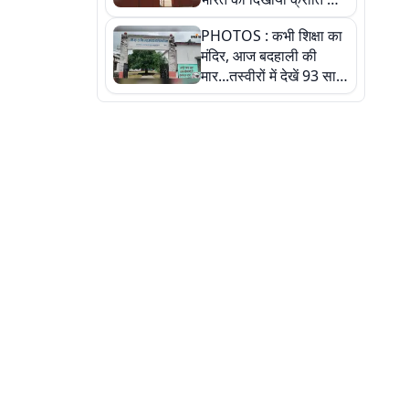
रास्ता: तस्वीरों में देखिए
PHOTOS : कभी शिक्षा का
मंदिर, आज बदहाली की
मार...तस्वीरों में देखें 93 साल
पुराने इस हाई स्कूल की
हकीकत