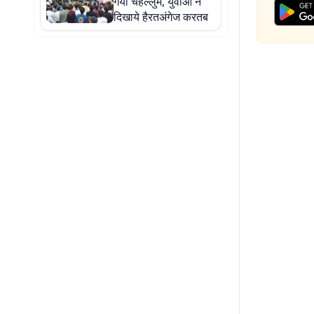
गया चेहल्लुम, युवाओं ने
दिखाये हैरतअंगेज करतब