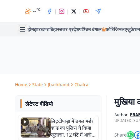
°C
|
|
|
|
--
होम
झारखण्ड
बिहार
उत्तर प्रदेश
पश्चिम बंगाल
ओरिजिनल
एजुकेशन
Home
State
Jharkhand
Chatra
मुखिया 
लेटेस्ट वीडियो
Author
PRA
लिट्टीपाड़ा में डबल मर्डर
UPDATED:
SUN
कांड का पुलिस ने किया
खुलासा, 12 घंटे में आरोपी
Share