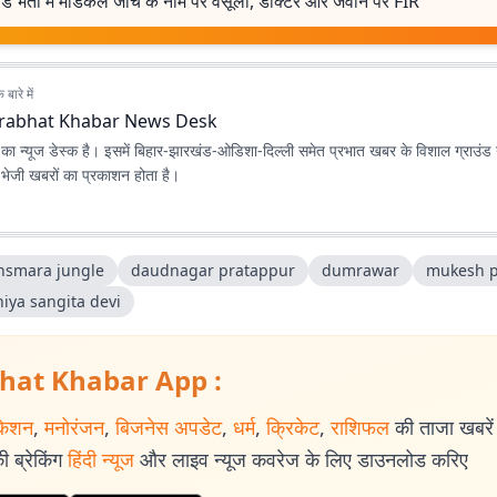
र्ड भर्ती में मेडिकल जांच के नाम पर वसूली, डॉक्टर और जवान पर FIR
बारे में
rabhat Khabar News Desk
ा न्यूज डेस्क है। इसमें बिहार-झारखंड-ओडिशा-दिल्‍ली समेत प्रभात खबर के विशाल ग्राउंड न
ए भेजी खबरों का प्रकाशन होता है।
nsmara jungle
daudnagar pratappur
dumrawar
mukesh 
iya sangita devi
hat Khabar App :
केशन
,
मनोरंजन
,
बिजनेस अपडेट
,
धर्म
,
क्रिकेट
,
राशिफल
की ताजा खबरें प
 ब्रेकिंग
हिंदी न्यूज
और लाइव न्यूज कवरेज के लिए डाउनलोड करिए