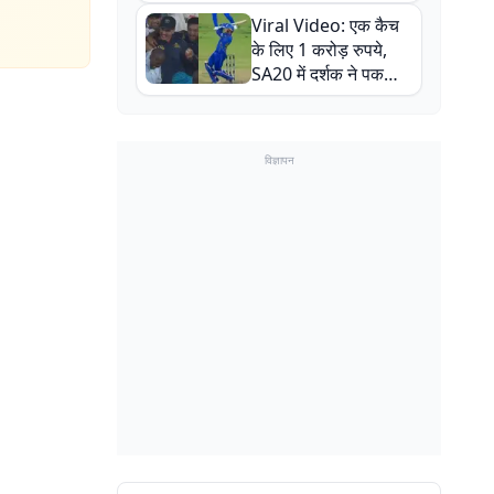
न्यूजीलैंड सीरीज से पहले
Viral Video: एक कैच
बाल-बाल बचे
के लिए 1 करोड़ रुपये,
SA20 में दर्शक ने पकड़ा
एक हाथ से गजब का कैच
विज्ञापन