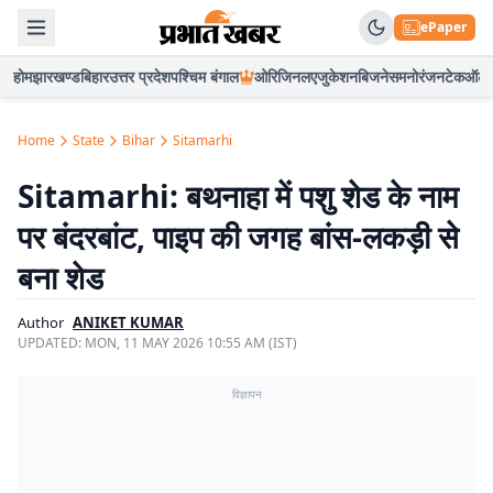
ePaper
होम
झारखण्ड
बिहार
उत्तर प्रदेश
पश्चिम बंगाल
ओरिजिनल
एजुकेशन
बिजनेस
मनोरंजन
टेक
ऑटो
Home
State
Bihar
Sitamarhi
Sitamarhi: बथनाहा में पशु शेड के नाम
पर बंदरबांट, पाइप की जगह बांस-लकड़ी से
बना शेड
Author
ANIKET KUMAR
UPDATED:
MON, 11 MAY 2026 10:55 AM (IST)
विज्ञापन