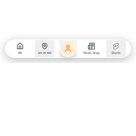
होम
आप का शहर
News Snap
Shorts
Follow us on
X
Download Mobile App