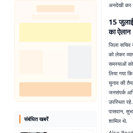
अनदेखी कर र
शुरू
15 जुलाई
का ऐलान
जिला सचिव ने
को लेकर व्य
समस्याओं को 
लिया गया कि 
चुनाव की तैय
जनसंपर्क अभि
उपस्थित रहे.
पासवान, सुभा
संबंधित खबरें
शामिल थे.
Also Read