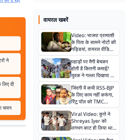
ि को दे रहीं
वायरल खबरें
Video: भाजपा प्रत्याशी
के पिता के सामने नोटों की
गड्डियां, वायरल वीडियो
से राजनीति में उबाल,
रों ने
पहाड़ों पर मैगी बेचकर
अजित महतो बोले- TMC
होती है कितनी कमाई?
की गंदी चाल
युवक ने गल्ला दिखाया तो
नौकरी वालों के खड़े हो गए
े लिए दी
जिंदगी में कभी RSS-BJP
कान
के लिए काम नहीं करूंगा,
रिंटू पॉल को TMC
 का चयन
ऑफिस में ले जाकर पीटा,
Viral Video: कुत्ते ने
Video वायरल
Shreyas Iyer को
लगभग काट ही लिया था,
न्यूजीलैंड सीरीज से पहले