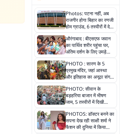
Photos: पटना नहीं, अब
राजगीर होगा बिहार का रणजी
होम ग्राउंड, 6 तस्वीरों में देखें
नए स्टेडियम की पूरी कहानी
औरंगाबाद : बीएसएफ जवान
का पार्थिव शरीर पहुंचा घर,
अंतिम दर्शन के लिए उमड़े
लोग
PHOTO : सारण के 5
प्रमुख मंदिर, जहां आस्था
और इतिहास का अनूठा संगम,
तस्वीरों में जानिए
PHOTO: सीवान के
बड़हरिया बाजार में भीषण
जाम, 5 तस्वीरों में दिखी
अव्यवस्था
PHOTOS: डॉक्टर बनने का
सपना देख रही साक्षी शर्मा ने
फैशन की दुनिया में किया
कमाल,जानिए बेगूसराय की