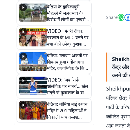
पुल
बेतिया के द्वारिकापुरी
मोहल्ले में जलजमाव के
Share
विरोध में लोगों का प्रदर्शन,
स्थायी समाधान की मांग
VIDEO : मंत्री दीपक
प्रकाश के MLC बनने पर
क्या बोले उपेंद्र कुशवाहा,
सुनिए
बेतिया: श्रावण अष्टमी पर
Sheikhpu
शिवमय हुआ मनोकामना
केंद्र और
मंदिर, जलाभिषेक के लिए
लगी लंबी कतारें
करने की 
VIDEO: 'अब सिर्फ
ओलंपिक पर नजर'... खेल
Sheikhpura 
मंत्री से मुलाकात के बाद
परिषद क्षेत्
जैसमीन लंबोरिया का बड़ा
बेतिया: नीमिया माई स्थान
बयान
पार्टी के व
मंदिर में 201 महिलाओं ने
कॉमरेड प्रभ
निकाली भव्य कलश
शोभायात्रा, शिवलिंग
आम जनता के 
प्राण-प्रतिष्ठा महोत्सव