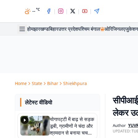
°C
|
|
|
|
--
होम
झारखण्ड
बिहार
उत्तर प्रदेश
पश्चिम बंगाल
ओरिजिनल
एजुकेशन
Home
State
Bihar
Shiekhpura
सीपीआई 
लेटेस्ट वीडियो
लेकर उ
योगापट्टी में बाढ़ से सड़क
डूबी, ग्रामीणों ने चंदा और
Author
YUVR
UPDATED:
TUE
श्रमदान से बनाया चचरी