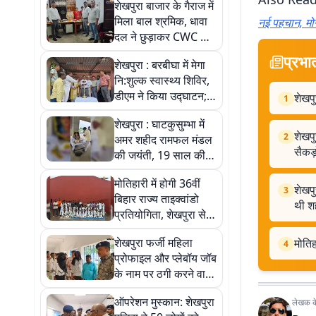
शेखपुरा बाजार के गैराज में
मिला बाल श्रमिक, धावा
नई पहचान, मोन
दल ने छुड़ाकर CWC को
सौंपा
प्रभा
शेखपुरा : बरबीघा में मेगा
नि:शुल्क स्वास्थ्य शिविर,
डीएम ने किया उद्घाटन;
शेखपु
1
विशेषज्ञ डॉक्टरों ने सैकड़ों
शेखपुरा : घाटकुसुम्भा में
मरीजों की जांच की
शेखपु
2
अमर शहीद रामफल मंडल
सैकड़
की जयंती, 19 साल की
उम्र में देश के लिए दी थी
मोतिहारी में होगी 36वीं
शहादत
शेखपु
3
बिहार राज्य ताइक्वांडो
थी श
प्रतियोगिता, शेखपुरा से
28 खिलाड़ियों का चयन
शेखपुरा फर्जी महिला
मोतिह
4
प्रोफाइल और प्लेबॉय जॉब
के नाम पर ठगी करने वाले
8 साइबर ठग गिरफ्तार, 4
ऑपरेशन मुस्कान: शेखपुरा
लेखक के 
नाबालिग भी शामिल