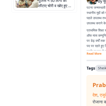
पुलिस ने 50 लोगों को
By
य
लौटाए चोरी व खोए हुए 50
पटना जन्मस्थली है
मोबाइल, एसपी हिमांशु ने
स्थानीय मुद्दों
दिए फोन
पहले उपलब्ध तथ्
उपलब्ध कराने के ल
प्राथमिक शिक्षा 
ऑफ मास कम्यूनिक
पर डेढ़ वर्षों त
पद पर रहते हुए ड
इसके माध्यम से 
Read More
Tags
Shei
Prab
देश
,
एजु
रोजाना की