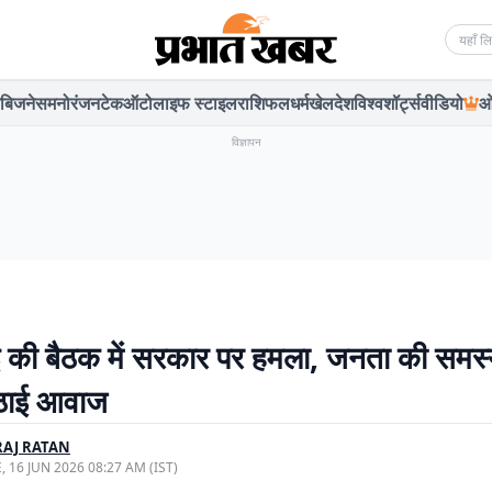
Searc
बिजनेस
मनोरंजन
टेक
ऑटो
लाइफ स्टाइल
राशिफल
धर्म
खेल
देश
विश्व
शॉर्ट्स
वीडियो
ओ
विज्ञापन
की बैठक में सरकार पर हमला, जनता की समस्
ठाई आवाज
AJ RATAN
, 16 JUN 2026 08:27 AM (IST)