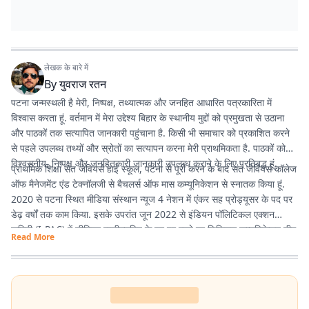
लेखक के बारे में
By
युवराज रतन
पटना जन्मस्थली है मेरी, निष्पक्ष, तथ्यात्मक और जनहित आधारित पत्रकारिता में
विश्वास करता हूं. वर्तमान में मेरा उद्देश्य बिहार के स्थानीय मुद्दों को प्रमुखता से उठाना
और पाठकों तक सत्यापित जानकारी पहुंचाना है. किसी भी समाचार को प्रकाशित करने
से पहले उपलब्ध तथ्यों और स्रोतों का सत्यापन करना मेरी प्राथमिकता है. पाठकों को
विश्वसनीय, निष्पक्ष और जनहितकारी जानकारी उपलब्ध कराने के लिए प्रतिबद्ध हूं.
प्राथमिक शिक्षा संत जेवियर्स हाई स्कूल, पटना से पूरी करने के बाद संत जेवियर्स कॉलेज
ऑफ मैनेजमेंट एंड टेक्नॉलजी से बैचलर्स ऑफ मास कम्यूनिकेशन से स्नातक किया हूं.
2020 से पटना स्थित मीडिया संस्थान न्यूज 4 नेशन में एंकर सह प्रोड्यूसर के पद पर
डेढ़ वर्षों तक काम किया. इसके उपरांत जून 2022 से इंडियन पॉलिटिकल एक्शन
कमिटी (I-PAC) में सीनियर एग्जीक्यूटिव के पद पर रहते हुए डिजिटल कम्यूनिकेशन टीम
Read More
में कार्य करने का मौका मिला. वर्तमान में प्रभात खबर में कंटेंट राइटर के पद पर हूं इसके
माध्यम से नागरिकों के पास तथ्यात्मक और सही सूचनाएँ, खबर और अपडेट देने का कार्य
कर रहा हूं.