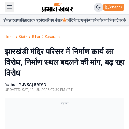
ePaper
होम
झारखण्ड
बिहार
उत्तर प्रदेश
पश्चिम बंगाल
ओरिजिनल
एजुकेशन
बिजनेस
मनोरंजन
टेक
ऑटो
Home
State
Bihar
Sasaram
झारखंडी मंदिर परिसर में निर्माण कार्य का
विरोध, निर्माण स्थल बदलने की मांग, बढ़ रहा
विरोध
Author
YUVRAJ RATAN
UPDATED:
SAT, 13 JUN 2026 07:30 PM (IST)
विज्ञापन