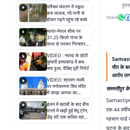
गिरफ्तार
युवक
पश्चिम चंपारण में स्कूल
बना तालाब, गंदे पानी से
Share
होकर पढ़ने पहुंच रहे बच्चे
भारत-नेपाल सीमा पर
31.25 किलो गांजा के
साथ दो तस्कर गिरफ्तार,
नेपाली नंबर की बाइक
VIDEO : नवादा के छोटी
जब्त
Samastip
कुमारी हत्याकांड में कब-
मौत के बा
क्या हुआ, देखिए पूरी रिपोर्ट
आरोप लगाय
VIDEO: श्रावण नवमी
पर मनोकामना शिव मंदिर
समस्तीपुर के 
में उमड़ा आस्था का
सैलाब, हर-हर महादेव के
Samastipur 
इंजन में खराबी के बाद बीच
जयघोष से गूंजा परिसर
एक 44 वर्षीय
रास्ते में खड़ी हुई मेमू ट्रेन,
डेढ़ घंटे तक बाधित रहा
पहचान वार्ड स
आवागमन
घटना के बाद