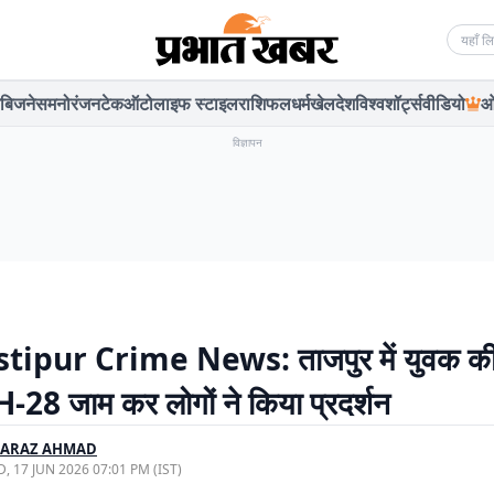
Searc
बिजनेस
मनोरंजन
टेक
ऑटो
लाइफ स्टाइल
राशिफल
धर्म
खेल
देश
विश्व
शॉर्ट्स
वीडियो
ओ
विज्ञापन
ipur Crime News: ताजपुर में युवक की 
-28 जाम कर लोगों ने किया प्रदर्शन
FARAZ AHMAD
, 17 JUN 2026 07:01 PM (IST)