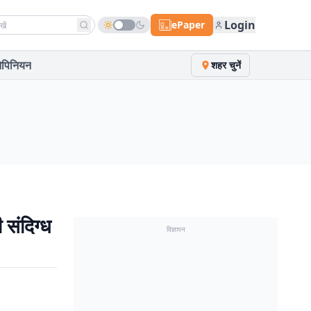
h news
Login
ePaper
पिनियन
शहर चुनें
संदिग्ध
विज्ञापन