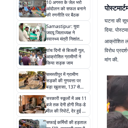
10 अगस्त के जेल भरो
पोस्टमार्
आंदोलन को सफल बनाने
की रणनीति पर बैठक
घटना की सूच
Samastipur: युवा
दिया. पोस्टम
जदयू जिलाध्यक्ष ने
स्वास्थ्य मंत्री निशांत
आक्रोशित लो
कुमार का किया स्वागत
विरोध प्रदर्
पांच दिनों से बिजली गुल,
आक्रोशित ग्रामीणों ने
मांग की.
किया सड़क जाम
समस्तीपुर में ग्रामीण
सड़कों की गुणवत्ता पर
बड़ा खुलासा, 137 से
अधिक सड़कें मानकविहीन
सरकारी स्कूलों में अब 11
बजे तक देनी होगी मिड-डे
मील की रिपोर्ट, देर हुई तो
प्रधानाध्यापक पर होगी
सफाई कर्मियों की हड़ताल
कार्रवाई