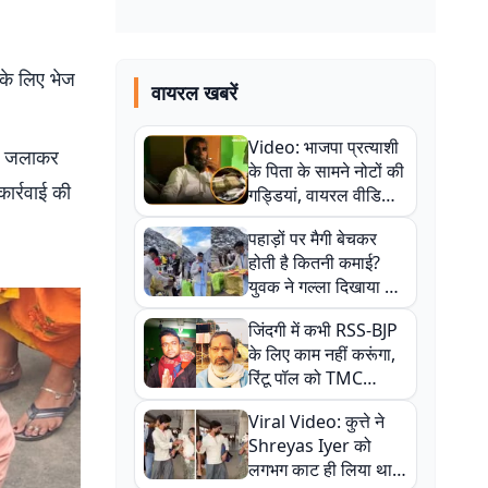
 के लिए भेज
वायरल खबरें
Video: भाजपा प्रत्याशी
यर जलाकर
के पिता के सामने नोटों की
कार्रवाई की
गड्डियां, वायरल वीडियो
से राजनीति में उबाल,
पहाड़ों पर मैगी बेचकर
अजित महतो बोले- TMC
होती है कितनी कमाई?
की गंदी चाल
युवक ने गल्ला दिखाया तो
नौकरी वालों के खड़े हो गए
जिंदगी में कभी RSS-BJP
कान
के लिए काम नहीं करूंगा,
रिंटू पॉल को TMC
ऑफिस में ले जाकर पीटा,
Viral Video: कुत्ते ने
Video वायरल
Shreyas Iyer को
लगभग काट ही लिया था,