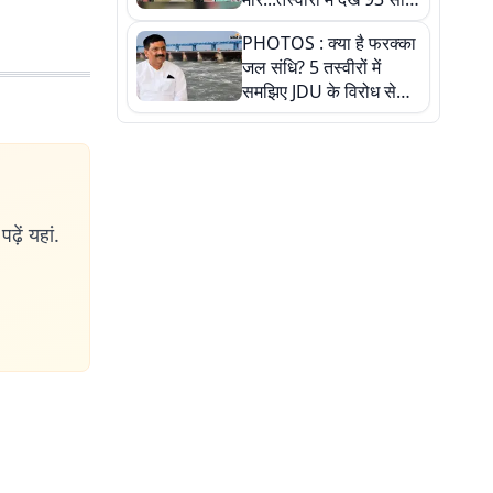
पुराने इस हाई स्कूल की
PHOTOS : क्या है फरक्का
हकीकत
जल संधि? 5 तस्वीरों में
समझिए JDU के विरोध से
लेकर बिहार पर असर तक
पूरी कहानी
ढ़ें यहां.