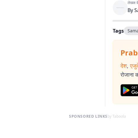
लेखक के 
By
S
Tags
Sama
Prab
देश
,
एजु
रोजाना की
SPONSORED LINKS
by Taboola