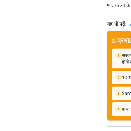
था. घटना के 
यह भी पढ़ें:
घ
प्रभा
सरकार
1
होगी 
10 अ
2
Samas
3
पांच 
4