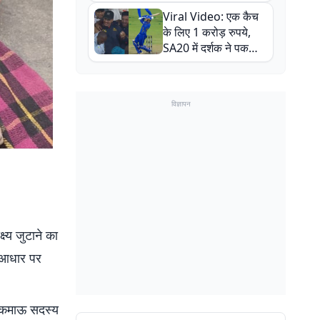
न्यूजीलैंड सीरीज से पहले
Viral Video: एक कैच
बाल-बाल बचे
के लिए 1 करोड़ रुपये,
SA20 में दर्शक ने पकड़ा
एक हाथ से गजब का कैच
विज्ञापन
्य जुटाने का
े आधार पर
्य कमाऊ सदस्य