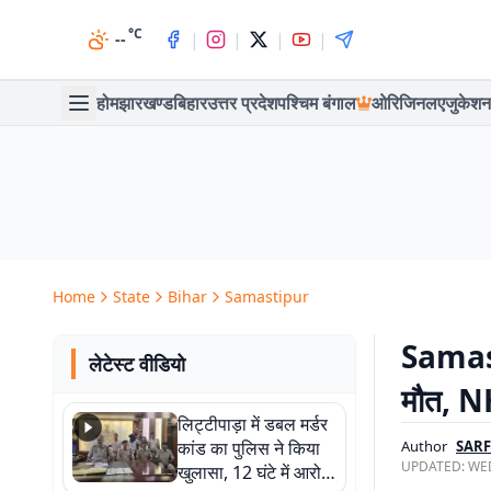
°C
|
|
|
|
--
होम
झारखण्ड
बिहार
उत्तर प्रदेश
पश्चिम बंगाल
ओरिजिनल
एजुकेशन
Home
State
Bihar
Samastipur
Samast
लेटेस्ट वीडियो
मौत, NH
लिट्टीपाड़ा में डबल मर्डर
कांड का पुलिस ने किया
Author
SAR
UPDATED:
WED
खुलासा, 12 घंटे में आरोपी