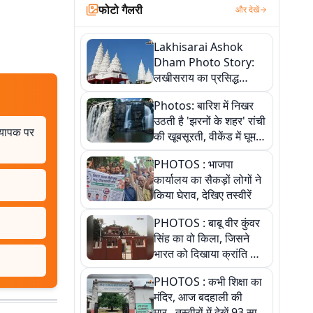
फोटो गैलरी
और देखें
Lakhisarai Ashok
Dham Photo Story:
लखीसराय का प्रसिद्ध
अशोक धाम—आस्था,
Photos: बारिश में निखर
श्रृंगार, अनुष्ठान और
उठती है 'झरनों के शहर' रांची
अलौकिक संध्या आरती के
ध्यापक पर
की खूबसूरती, वीकेंड में घूम
विहंगम दृश्य
आएं ये 5 वादियां
PHOTOS : भाजपा
कार्यालय का सैकड़ों लोगों ने
किया घेराव, देखिए तस्वीरें
PHOTOS : बाबू वीर कुंवर
सिंह का वो किला, जिसने
भारत को दिखाया क्रांति का
रास्ता: तस्वीरों में देखिए
PHOTOS : कभी शिक्षा का
मंदिर, आज बदहाली की
मार...तस्वीरों में देखें 93 साल