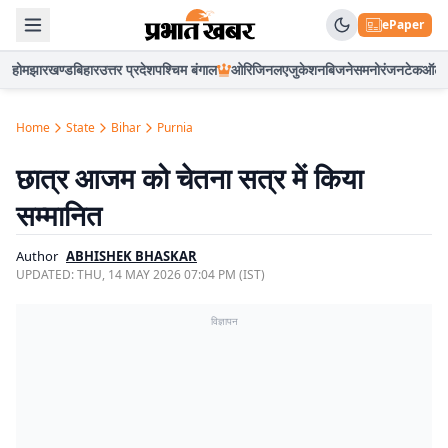
ePaper
होम
झारखण्ड
बिहार
उत्तर प्रदेश
पश्चिम बंगाल
ओरिजिनल
एजुकेशन
बिजनेस
मनोरंजन
टेक
ऑटो
Home
State
Bihar
Purnia
छात्र आजम को चेतना सत्र में किया
सम्मानित
Author
ABHISHEK BHASKAR
UPDATED:
THU, 14 MAY 2026 07:04 PM (IST)
विज्ञापन