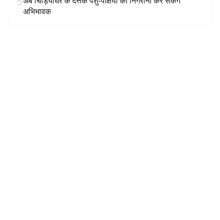
5
अब चिड़ियाघर के दत्तक पशु-पक्षियों की निगरानी कर सकेंगे
अभिभावक