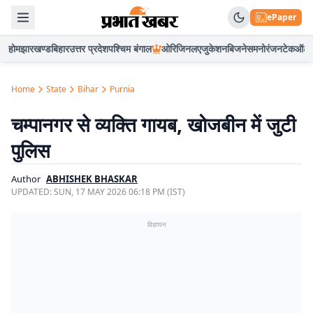
ePaper
होम
झारखण्ड
बिहार
उत्तर प्रदेश
पश्चिम बंगाल
ओरिजिनल
एजुकेशन
बिजनेस
मनोरंजन
टेक
ऑटो
Home
State
Bihar
Purnia
चम्पानगर से व्यक्ति गायब, खोजबीन में जुटी
पुलिस
Author
ABHISHEK BHASKAR
UPDATED:
SUN, 17 MAY 2026 06:18 PM (IST)
विज्ञापन