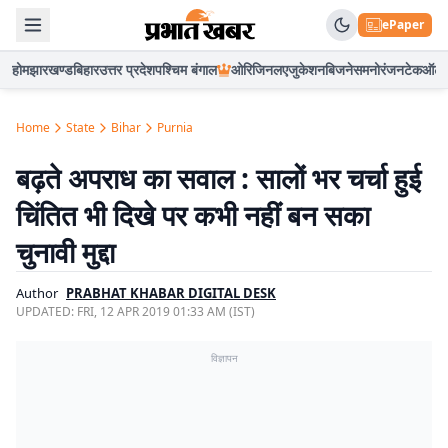
ePaper
होम
झारखण्ड
बिहार
उत्तर प्रदेश
पश्चिम बंगाल
ओरिजिनल
एजुकेशन
बिजनेस
मनोरंजन
टेक
ऑटो
Home
State
Bihar
Purnia
बढ़ते अपराध का सवाल : सालों भर चर्चा हुई
चिंतित भी दिखे पर कभी नहीं बन सका
चुनावी मुद्दा
Author
PRABHAT KHABAR DIGITAL DESK
UPDATED:
FRI, 12 APR 2019 01:33 AM (IST)
विज्ञापन