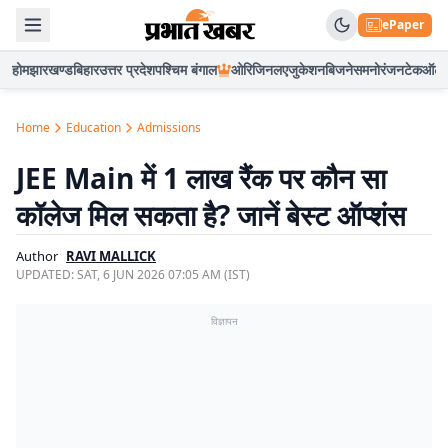
ePaper
होम
झारखण्ड
बिहार
उत्तर प्रदेश
पश्चिम बंगाल
ओरिजिनल
एजुकेशन
बिजनेस
मनोरंजन
टेक
ऑटो
Home
Education
Admissions
JEE Main में 1 लाख रैंक पर कौन सा
कॉलेज मिल सकता है? जानें बेस्ट ऑप्शंस
Author
RAVI MALLICK
UPDATED:
SAT, 6 JUN 2026 07:05 AM (IST)
विज्ञापन