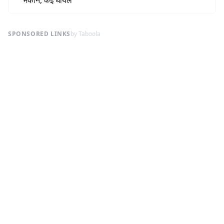
मकान, कई घायल
SPONSORED LINKS
by Taboola