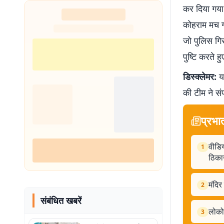
कर दिया गया 
कोहराम मच ग
जो पुलिस गि
पुष्टि करते 
डिस्क्लेमर:
यह
की टीम ने सं
प्रभा
वीडि
1
ठिका
मंदिर
2
संबंधित खबरें
लोको 
3