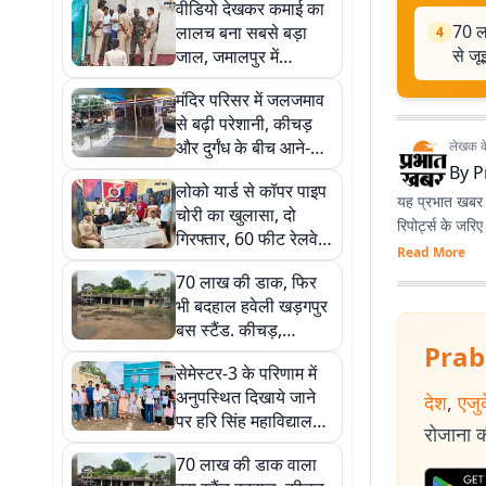
वीडियो देखकर कमाई का
70 ल
लालच बना सबसे बड़ा
4
से जू
जाल, जमालपुर में
जॉलीवुड कंपनी के चार
मंदिर परिसर में जलजमाव
ठिकानों पर ED का एक्शन
से बढ़ी परेशानी, कीचड़
और दुर्गंध के बीच आने-
लेखक के 
जाने को मजबूर श्रद्धालु
By
P
लोको यार्ड से कॉपर पाइप
यह प्रभात खबर क
चोरी का खुलासा, दो
रिपोर्ट्स के जरि
गिरफ्तार, 60 फीट रेलवे
Read More
संपत्ति बरामद
70 लाख की डाक, फिर
भी बदहाल हवेली खड़गपुर
बस स्टैंड. कीचड़,
Prab
जलजमाव और जर्जर भवन
सेमेस्टर-3 के परिणाम में
से जूझ रहे यात्री
अनुपस्थित दिखाये जाने
देश
,
एजु
पर हरि सिंह महाविद्यालय
रोजाना की
के छात्रों का प्रदर्शन
70 लाख की डाक वाला