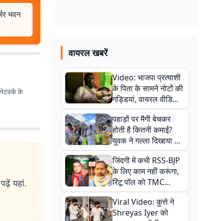
्जर भवन
वायरल खबरें
Video: भाजपा प्रत्याशी
के पिता के सामने नोटों की
ेटवर्क के
गड्डियां, वायरल वीडियो
से राजनीति में उबाल,
पहाड़ों पर मैगी बेचकर
अजित महतो बोले- TMC
होती है कितनी कमाई?
की गंदी चाल
युवक ने गल्ला दिखाया तो
नौकरी वालों के खड़े हो गए
जिंदगी में कभी RSS-BJP
कान
के लिए काम नहीं करूंगा,
रिंटू पॉल को TMC
ढ़ें यहां.
ऑफिस में ले जाकर पीटा,
Viral Video: कुत्ते ने
Video वायरल
Shreyas Iyer को