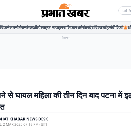
Searc
बिजनेस
मनोरंजन
टेक
ऑटो
लाइफ स्टाइल
राशिफल
धर्म
खेल
देश
विश्व
शॉर्ट्स
वीडियो
ओ
विज्ञापन
ने से घायल महिला की तीन दिन बाद पटना में इ
ौत
BHAT KHABAR NEWS DESK
, 2 MAR 2025 07:19 PM (IST)