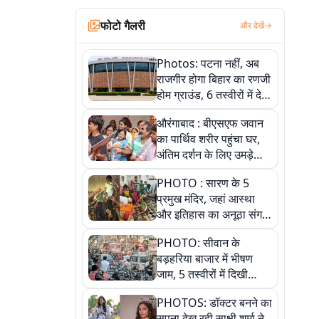
फोटो गैलरी
और देखें
Photos: पटना नहीं, अब
राजगीर होगा बिहार का रणजी
होम ग्राउंड, 6 तस्वीरों में देखें
नए स्टेडियम की पूरी कहानी
औरंगाबाद : बीएसएफ जवान
का पार्थिव शरीर पहुंचा घर,
अंतिम दर्शन के लिए उमड़े
लोग
PHOTO : सारण के 5
प्रमुख मंदिर, जहां आस्था
और इतिहास का अनूठा संगम,
तस्वीरों में जानिए
PHOTO: सीवान के
बड़हरिया बाजार में भीषण
जाम, 5 तस्वीरों में दिखी
अव्यवस्था
PHOTOS: डॉक्टर बनने का
सपना देख रही साक्षी शर्मा ने