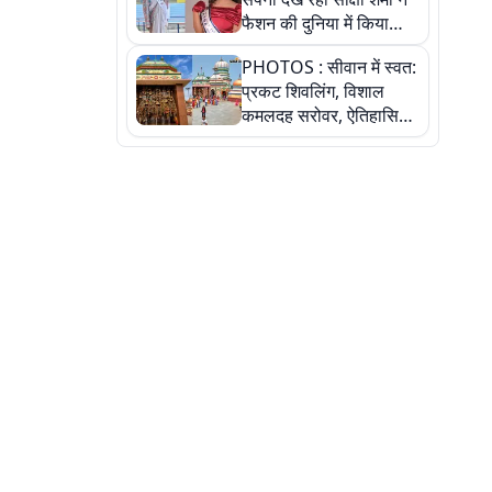
फैशन की दुनिया में किया
कमाल,जानिए बेगूसराय की
PHOTOS : सीवान में स्वत:
बेटी ने कैसे दी अपने सपनों
प्रकट शिवलिंग, विशाल
को उड़ान
कमलदह सरोवर, ऐतिहासिक
महेंद्रनाथ मंदिर और घंटाघर
की कहानी, तस्वीरों में देखिए