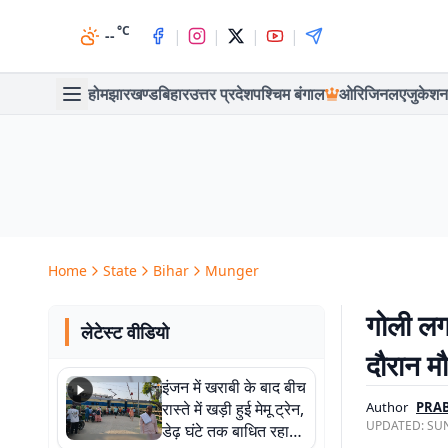
°C
|
|
|
|
--
होम
झारखण्ड
बिहार
उत्तर प्रदेश
पश्चिम बंगाल
ओरिजिनल
एजुकेशन
Home
State
Bihar
Munger
गोली लग
लेटेस्ट वीडियो
दौरान म
इंजन में खराबी के बाद बीच
रास्ते में खड़ी हुई मेमू ट्रेन,
Author
PRA
UPDATED:
SUN
डेढ़ घंटे तक बाधित रहा