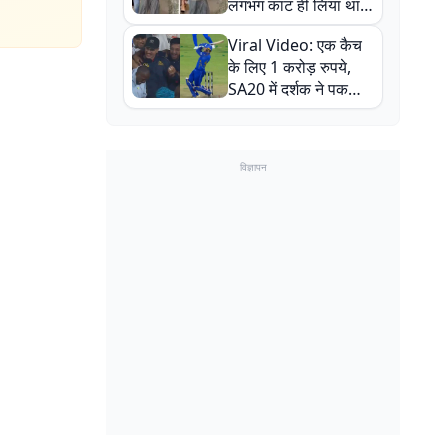
लगभग काट ही लिया था,
न्यूजीलैंड सीरीज से पहले
Viral Video: एक कैच
बाल-बाल बचे
के लिए 1 करोड़ रुपये,
SA20 में दर्शक ने पकड़ा
एक हाथ से गजब का कैच
विज्ञापन