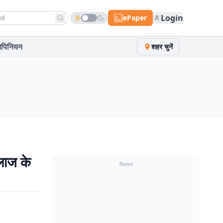
h news
Login
ePaper
पिनियन
शहर चुनें
लाज के
विज्ञापन