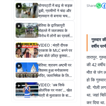
आवागमन
योगापट्टी में बाढ़ से सड़क
Share
डूबी, ग्रामीणों ने चंदा और
श्रमदान से बनाया चचरी
पुल
बेतिया के द्वारिकापुरी
मोहल्ले में जलजमाव के
विरोध में लोगों का प्रदर्शन,
गुरुवार क
स्थायी समाधान की मांग
VIDEO : मंत्री दीपक
वर्षीय पत
प्रकाश के MLC बनने पर
क्या बोले उपेंद्र कुशवाहा,
तारापुर. गुर
सुनिए
की 42 वर्षीय
बेतिया: श्रावण अष्टमी पर
शिवमय हुआ मनोकामना
मौत से जंग ल
मंदिर, जलाभिषेक के लिए
हो कि गुरुवा
लगी लंबी कतारें
VIDEO: 'अब सिर्फ
थी. गोली लगन
ओलंपिक पर नजर'... खेल
था. जहां चिक
मंत्री से मुलाकात के बाद
जैसमीन लंबोरिया का बड़ा
कर दिया था.
बयान