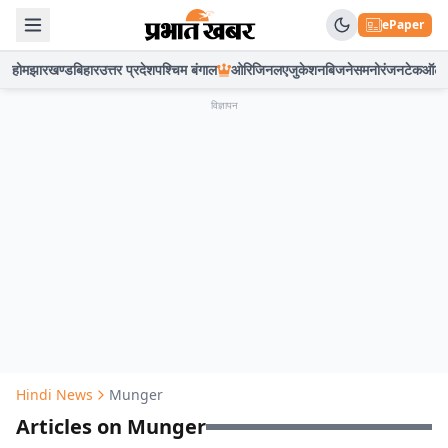
ePaper
होम
झारखण्ड
बिहार
उत्तर प्रदेश
पश्चिम बंगाल
ओरिजिनल
एजुकेशन
बिजनेस
मनोरंजन
टेक
ऑटो
विज्ञापन
Hindi News
Munger
Articles on Munger