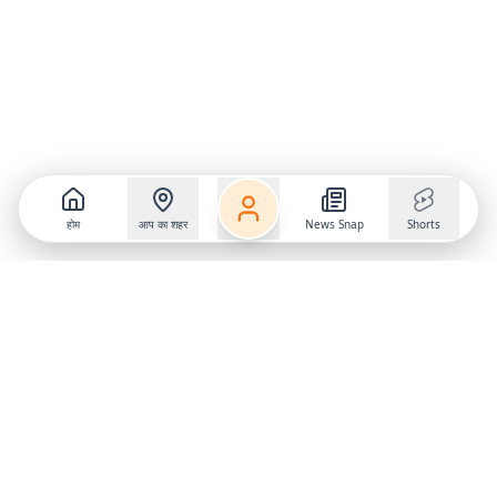
होम
आप का शहर
News Snap
Shorts
Follow us on
X
Download Mobile App