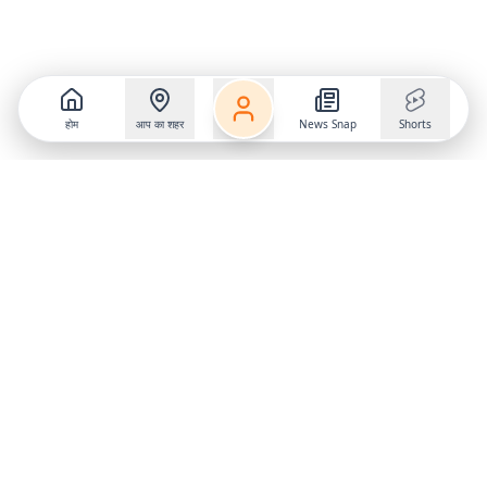
होम
आप का शहर
News Snap
Shorts
Follow us on
X
Download Mobile App
State
›
Jharkhand
›