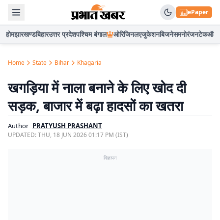
ePaper
होम
झारखण्ड
बिहार
उत्तर प्रदेश
पश्चिम बंगाल
ओरिजिनल
एजुकेशन
बिजनेस
मनोरंजन
टेक
ऑटो
Home
State
Bihar
Khagaria
खगड़िया में नाला बनाने के लिए खोद दी
सड़क, बाजार में बढ़ा हादसों का खतरा
Author
PRATYUSH PRASHANT
UPDATED:
THU, 18 JUN 2026 01:17 PM (IST)
विज्ञापन