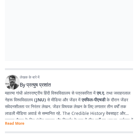
लेखक के बारे में
By
प्रत्युष प्रशांत
महात्मा गांधी अंतरराष्ट्रीय हिंदी विश्वविद्यालय से पत्रकारिता में
एम.ए.
तथा जवाहरलाल
नेहरू विश्वविद्यालय
(JNU)
से मीडिया और जेंडर में
एमफिल-पीएचडी
के दौरान जेंडर
संवेदनशीलता पर निरंतर लेखन. जेंडर विषयक लेखन के लिए लगातार तीन वर्षों तक
लाडली मीडिया अवार्ड से सम्मानित रहे. The Credible History वेबसाइट और
यूट्यूब चैनल के लिए कंटेंट राइटर और रिसर्चर के रूप में तीन वर्षों का अनुभव. वर्तमान में
Read More
प्रभात खबर डिजिटल
, बिहार में राजनीति और समसामयिक मुद्दों पर लेखन कर रहे हैं.
किताबें पढ़ने, वायलिन बजाने और कला-साहित्य में गहरी रुचि रखते हैं तथा बिहार को