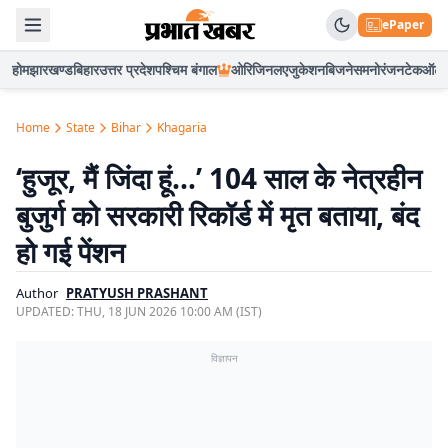
ePaper
होम
झारखण्ड
बिहार
उत्तर प्रदेश
पश्चिम बंगाल
ओरिजिनल
एजुकेशन
बिजनेस
मनोरंजन
टेक
ऑटो
Home
State
Bihar
Khagaria
‘हुजूर, मैं जिंदा हूं…’ 104 साल के नेत्रहीन
बुजुर्ग को सरकारी रिकॉर्ड में मृत बताया, बंद
हो गई पेंशन
Author
PRATYUSH PRASHANT
UPDATED:
THU, 18 JUN 2026 10:00 AM (IST)
विज्ञापन