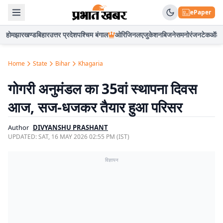
ePaper
होम
झारखण्ड
बिहार
उत्तर प्रदेश
पश्चिम बंगाल
ओरिजिनल
एजुकेशन
बिजनेस
मनोरंजन
टेक
ऑटो
Home
State
Bihar
Khagaria
गोगरी अनुमंडल का 35वां स्थापना दिवस
आज, सज-धजकर तैयार हुआ परिसर
Author
DIVYANSHU PRASHANT
UPDATED:
SAT, 16 MAY 2026 02:55 PM (IST)
विज्ञापन