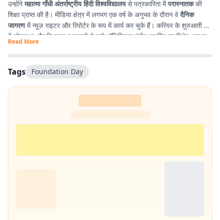
उन्होंने
महात्मा गाँधी अंतर्राष्ट्रीय हिंदी विश्वविद्यालय
से पत्रकारिता में
परास्नातक
की
शिक्षा प्राप्त की है। मीडिया क्षेत्र में लगभग एक वर्ष के अनुभव के दौरान वे
दैनिक
जागरण
में न्यूज़ राइटर और रिपोर्टर के रूप में कार्य कर चुके हैं। करियर के शुरुआती दौर
में लोकसभा और विधानसभा चुनावों से जुड़े पॉलिटिकल कंटेंट राइटिंग का विशेष अनुभव
Read More
प्राप्त किया। इसके अतिरिक्त उन्होंने
टी. एन. बी. कॉलेज
से हिंदी साहित्य में
स्नातक
किया है, जिसके कारण साहित्य, पठन-पाठन, लेखन और कविता-सृजन में उनकी विशेष
रुचि है। सटीक, निष्पक्ष और प्रभावशाली लेखन के माध्यम से पाठकों तक विश्वसनीय
Tags
Foundation Day
जानकारी पहुँचाना उनकी पेशेवर पहचान है।