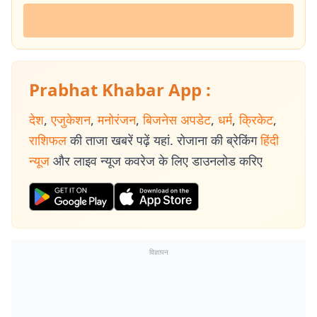
Prabhat Khabar App :
देश
,
एजुकेशन
,
मनोरंजन
,
बिजनेस अपडेट
,
धर्म
,
क्रिकेट
,
राशिफल
की ताजा खबरें पढ़ें यहां. रोजाना की ब्रेकिंग
हिंदी
न्यूज
और लाइव न्यूज कवरेज के लिए डाउनलोड करिए
विज्ञापन