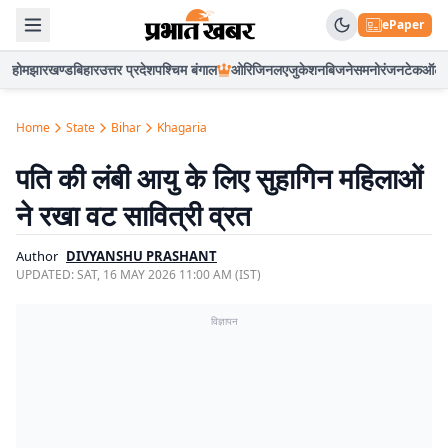
ePaper
होम
झारखण्ड
बिहार
उत्तर प्रदेश
पश्चिम बंगाल
ओरिजिनल
एजुकेशन
बिजनेस
मनोरंजन
टेक
ऑटो
Home
State
Bihar
Khagaria
पति की लंबी आयु के लिए सुहागिन महिलाओं
ने रखा वट सावित्री व्रत
Author
DIVYANSHU PRASHANT
UPDATED:
SAT, 16 MAY 2026 11:00 AM (IST)
विज्ञापन