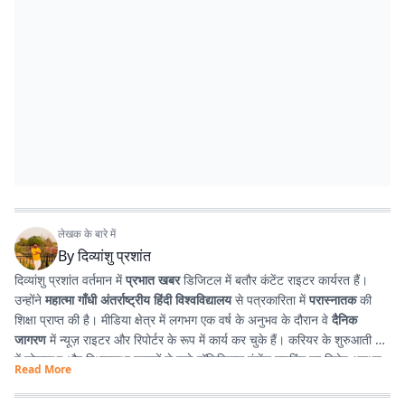
लेखक के बारे में
By
दिव्यांशु प्रशांत
दिव्यांशु प्रशांत वर्तमान में
प्रभात खबर
डिजिटल में बतौर कंटेंट राइटर कार्यरत हैं।
उन्होंने
महात्मा गाँधी अंतर्राष्ट्रीय हिंदी विश्वविद्यालय
से पत्रकारिता में
परास्नातक
की
शिक्षा प्राप्त की है। मीडिया क्षेत्र में लगभग एक वर्ष के अनुभव के दौरान वे
दैनिक
जागरण
में न्यूज़ राइटर और रिपोर्टर के रूप में कार्य कर चुके हैं। करियर के शुरुआती दौर
में लोकसभा और विधानसभा चुनावों से जुड़े पॉलिटिकल कंटेंट राइटिंग का विशेष अनुभव
Read More
प्राप्त किया। इसके अतिरिक्त उन्होंने
टी. एन. बी. कॉलेज
से हिंदी साहित्य में
स्नातक
किया है, जिसके कारण साहित्य, पठन-पाठन, लेखन और कविता-सृजन में उनकी विशेष