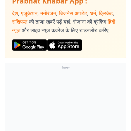
Prabhat Khabar App :
देश
,
एजुकेशन
,
मनोरंजन
,
बिजनेस अपडेट
,
धर्म
,
क्रिकेट
,
राशिफल
की ताजा खबरें पढ़ें यहां. रोजाना की ब्रेकिंग
हिंदी
न्यूज
और लाइव न्यूज कवरेज के लिए डाउनलोड करिए
विज्ञापन