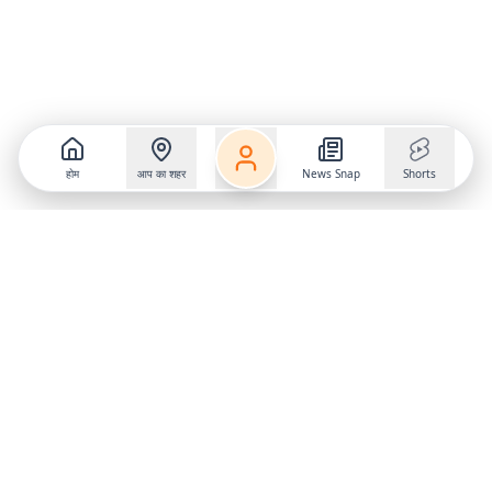
होम
आप का शहर
News Snap
Shorts
Follow us on
X
Download Mobile App