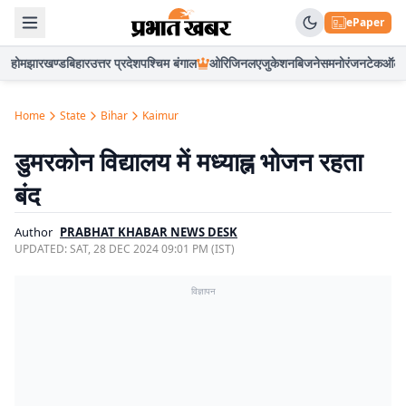
ePaper
होम
झारखण्ड
बिहार
उत्तर प्रदेश
पश्चिम बंगाल
ओरिजिनल
एजुकेशन
बिजनेस
मनोरंजन
टेक
ऑटो
Home
State
Bihar
Kaimur
डुमरकोन विद्यालय में मध्याह्न भोजन रहता
बंद
Author
PRABHAT KHABAR NEWS DESK
UPDATED:
SAT, 28 DEC 2024 09:01 PM (IST)
विज्ञापन