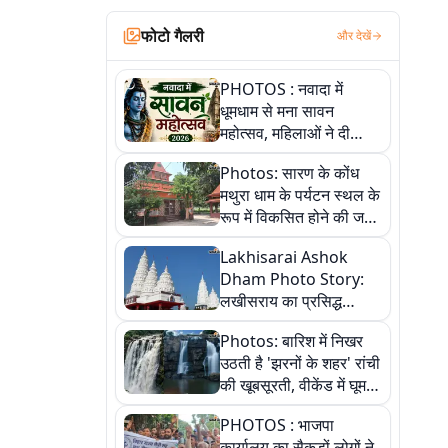
फोटो गैलरी
और देखें
PHOTOS : नवादा में
धूमधाम से मना सावन
महोत्सव, महिलाओं ने दी
सांस्कृतिक प्रस्तुतियां
Photos: सारण के कोंध
मथुरा धाम के पर्यटन स्थल के
रूप में विकसित होने की जगी
आस, 9 तस्वीरों में देखें पूरी
Lakhisarai Ashok
कहानी
Dham Photo Story:
लखीसराय का प्रसिद्ध
अशोक धाम—आस्था,
Photos: बारिश में निखर
श्रृंगार, अनुष्ठान और
उठती है 'झरनों के शहर' रांची
अलौकिक संध्या आरती के
की खूबसूरती, वीकेंड में घूम
विहंगम दृश्य
आएं ये 5 वादियां
PHOTOS : भाजपा
कार्यालय का सैकड़ों लोगों ने