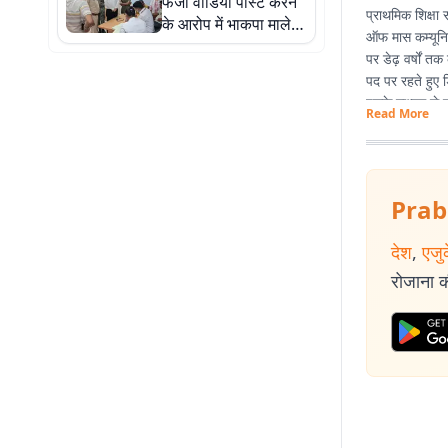
फर्जी वीडियो पोस्ट करने
के निर्देश
प्राथमिक शिक्षा 
के आरोप में भाकपा माले
ऑफ मास कम्यूनिक
नेता अजातशत्रु जेल भेजे
पर डेढ़ वर्षों त
गए, पुलिस ने कोर्ट में किया
पद पर रहते हुए ड
पेश
इसके माध्यम से 
Read More
Prab
देश
,
एजु
रोजाना की