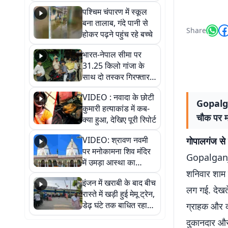
गिरफ्तार
पश्चिम चंपारण में स्कूल
बना तालाब, गंदे पानी से
Share
होकर पढ़ने पहुंच रहे बच्चे
भारत-नेपाल सीमा पर
31.25 किलो गांजा के
साथ दो तस्कर गिरफ्तार,
नेपाली नंबर की बाइक
VIDEO : नवादा के छोटी
जब्त
Gopalgan
कुमारी हत्याकांड में कब-
चौक पर 
क्या हुआ, देखिए पूरी रिपोर्ट
VIDEO: श्रावण नवमी
गोपालगंज से 
पर मनोकामना शिव मंदिर
Gopalganj N
में उमड़ा आस्था का
शनिवार शाम 
सैलाब, हर-हर महादेव के
इंजन में खराबी के बाद बीच
जयघोष से गूंजा परिसर
लग गई. देखते
रास्ते में खड़ी हुई मेमू ट्रेन,
डेढ़ घंटे तक बाधित रहा
ग्राहक और क
आवागमन
दुकानदार और 