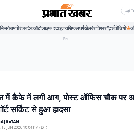
Searc
बिजनेस
मनोरंजन
टेक
ऑटो
लाइफ स्टाइल
राशिफल
धर्म
खेल
देश
विश्व
शॉर्ट्स
वीडियो
ओ
विज्ञापन
ज में कैफे में लगी आग, पोस्ट ऑफिस चौक पर 
र्ट सर्किट से हुआ हादसा
AJ RATAN
, 13 JUN 2026 10:04 PM (IST)