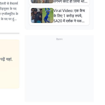
लगभग काट ही लिया था,
नॉलजी से बैचलर्स
न्यूजीलैंड सीरीज से पहले
रोड्यूसर के पद
Viral Video: एक कैच
बाल-बाल बचे
एग्जीक्यूटिव के
के लिए 1 करोड़ रुपये,
 के पद पर हूं
SA20 में दर्शक ने पकड़ा
एक हाथ से गजब का कैच
विज्ञापन
ढ़ें यहां.