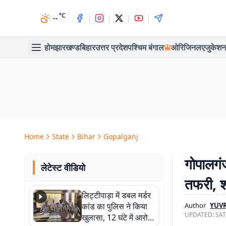
°C
|
|
|
|
--
होम
झारखण्ड
बिहार
उत्तर प्रदेश
पश्चिम बंगाल
ओरिजिनल
एजुकेशन
Home
State
Bihar
Gopalganj
गोपालगं
लेटेस्ट वीडियो
तफरी, शॉ
लिट्टीपाड़ा में डबल मर्डर
कांड का पुलिस ने किया
Author
YUVR
UPDATED:
SAT
खुलासा, 12 घंटे में आरोपी