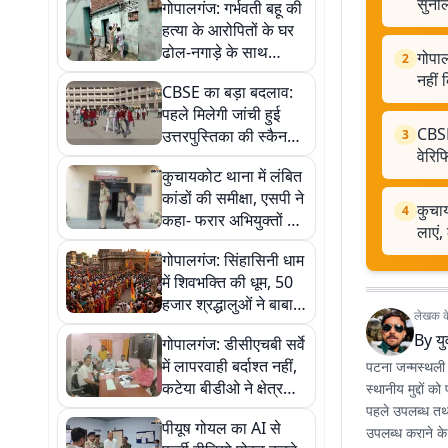
सुनील
गोपालगंज: गर्भवती बहू की
हत्या के आरोपितों के घर
ढोल-नगाड़े के साथ
गोपाल
2
चिपकाया इश्तेहार, सरेंडर
नहीं 
CBSE का बड़ा बदलाव:
नहीं किया तो होगी कुर्की-
पहले मिलेगी जांची हुई
जब्ती
CBSE 
उत्तरपुस्तिका की स्कैन
3
वेरि
कॉपी, फिर होगा
कुचायकोट थाना में लंबित
वेरिफिकेशन और री-
कांडों की समीक्षा, एसपी ने
इवैल्यूएशन
कुचाय
4
कहा- फरार अभियुक्तों की
लाएं,
गिरफ्तारी में तेजी लाएं,
गोपालगंज: सिंहासिनी धाम
लापरवाही पर होगी
में शिवभक्ति की धूम, 50
कार्रवाई
हजार श्रद्धालुओं ने बाबा
लेखक के 
धनेश्वरनाथ का किया
By
य
गोपालगंज: डीसीएचबी सर्वे
जलाभिषेक
में लापरवाही बर्दाश्त नहीं,
पटना जन्मस्थली है
कटेया बीडीओ ने क्षेत्र
स्थानीय मुद्दों
अधिकारियों को दिए
पहले उपलब्ध तथ्
पीयूष गोयल का AI से
त्रुटिरहित आंकड़े जुटाने
उपलब्ध कराने के ल