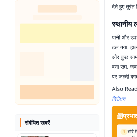
देते हुए तुर
स्थानीय ल
पानी और उपल
टल गया. हाला
और कुछ सामा
बना रहा. जब
पर जल्दी काब
Also Read
निरीक्षण
प्रभा
संबंधित खबरें
भोरे 
1