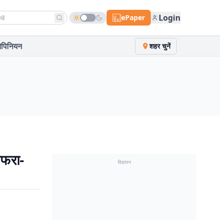
h news
Login
ePaper
पिनियन
शहर चुनें
अफरा-
विज्ञापन