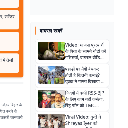
र, सरेंडर
वायरल खबरें
Video: भाजपा प्रत्याशी
के पिता के सामने नोटों की
गड्डियां, वायरल वीडियो
 में तेजी
से राजनीति में उबाल,
पहाड़ों पर मैगी बेचकर
अजित महतो बोले- TMC
होती है कितनी कमाई?
की गंदी चाल
युवक ने गल्ला दिखाया तो
नौकरी वालों के खड़े हो गए
जिंदगी में कभी RSS-BJP
कान
के लिए काम नहीं करूंगा,
उद्देश्य बिहार के
रिंटू पॉल को TMC
ाशित करने से
ऑफिस में ले जाकर पीटा,
Viral Video: कुत्ते ने
नहितकारी जानकारी
Video वायरल
Shreyas Iyer को