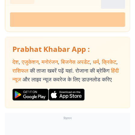
Prabhat Khabar App :
देश
,
एजुकेशन
,
मनोरंजन
,
बिजनेस अपडेट
,
धर्म
,
क्रिकेट
,
राशिफल
की ताजा खबरें पढ़ें यहां. रोजाना की ब्रेकिंग
हिंदी
न्यूज
और लाइव न्यूज कवरेज के लिए डाउनलोड करिए
विज्ञापन