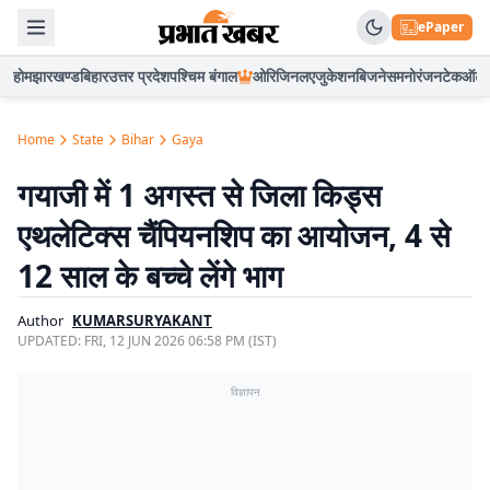
ePaper
होम
झारखण्ड
बिहार
उत्तर प्रदेश
पश्चिम बंगाल
ओरिजिनल
एजुकेशन
बिजनेस
मनोरंजन
टेक
ऑटो
Home
State
Bihar
Gaya
गयाजी में 1 अगस्त से जिला किड्स
एथलेटिक्स चैंपियनशिप का आयोजन, 4 से
12 साल के बच्चे लेंगे भाग
Author
KUMARSURYAKANT
UPDATED:
FRI, 12 JUN 2026 06:58 PM (IST)
विज्ञापन