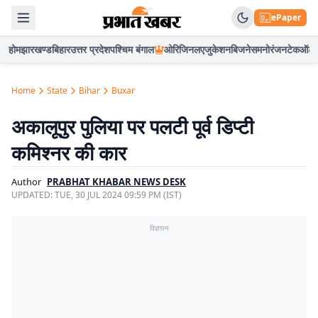
ePaper
होम
झारखण्ड
बिहार
उत्तर प्रदेश
पश्चिम बंगाल
ओरिजिनल
एजुकेशन
बिजनेस
मनोरंजन
टेक
ऑटो
Home
State
Bihar
Buxar
अकालूपुर पुलिया पर पलटी पूर्व डिप्टी
कमिश्नर की कार
Author
PRABHAT KHABAR NEWS DESK
UPDATED:
TUE, 30 JUL 2024 09:59 PM (IST)
विज्ञापन