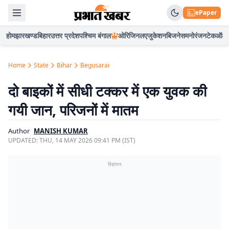
ePaper
होम
झारखण्ड
बिहार
उत्तर प्रदेश
पश्चिम बंगाल
ओरिजिनल
एजुकेशन
बिजनेस
मनोरंजन
टेक
ऑटो
Home
State
Bihar
Begusarai
दो बाइकों में सीधी टक्कर में एक युवक की
गयी जान, परिजनों में मातम
Author
MANISH KUMAR
UPDATED:
THU, 14 MAY 2026 09:41 PM (IST)
विज्ञापन