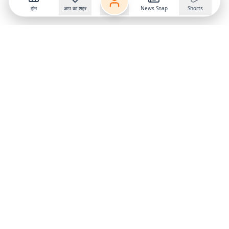
होम
आप का शहर
News Snap
Shorts
Follow us on
X
Download Mobile App
State
›
Jharkhand
›
Hindi News
Gumla News
Bihar News
Dumka News
Delhi News
Ranchi News
Odisha News
Bokaro News