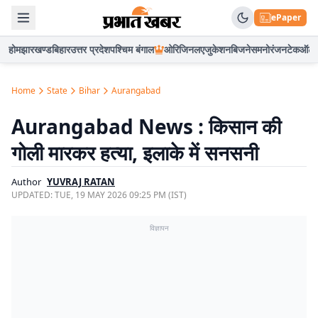
ePaper
होम
झारखण्ड
बिहार
उत्तर प्रदेश
पश्चिम बंगाल
ओरिजिनल
एजुकेशन
बिजनेस
मनोरंजन
टेक
ऑटो
Home
State
Bihar
Aurangabad
Aurangabad News : किसान की
गोली मारकर हत्या, इलाके में सनसनी
Author
YUVRAJ RATAN
UPDATED:
TUE, 19 MAY 2026 09:25 PM (IST)
विज्ञापन