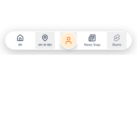
होम
आप का शहर
News Snap
Shorts
Follow us on
X
Download Mobile App