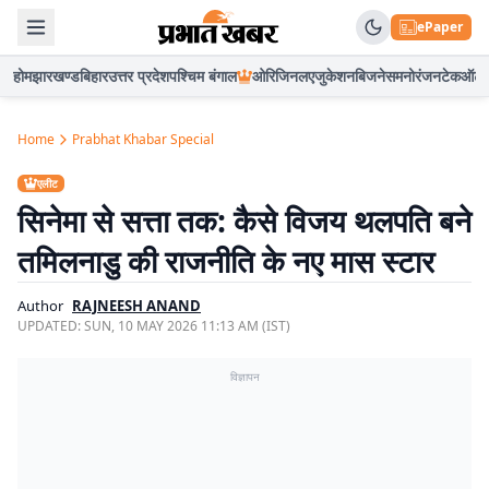
ePaper
होम
झारखण्ड
बिहार
उत्तर प्रदेश
पश्चिम बंगाल
ओरिजिनल
एजुकेशन
बिजनेस
मनोरंजन
टेक
ऑटो
Home
Prabhat Khabar Special
एलीट
सिनेमा से सत्ता तक: कैसे विजय थलपति बने
तमिलनाडु की राजनीति के नए मास स्टार
Author
RAJNEESH ANAND
UPDATED:
SUN, 10 MAY 2026 11:13 AM (IST)
विज्ञापन