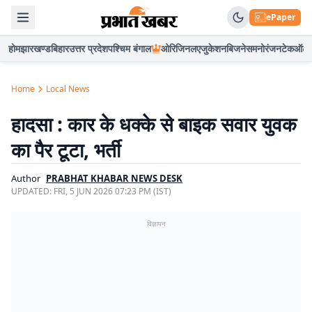
ePaper
होम
झारखण्ड
बिहार
उत्तर प्रदेश
पश्चिम बंगाल
ओरिजिनल
एजुकेशन
बिजनेस
मनोरंजन
टेक
ऑटो
Home
Local News
हादसा : कार के धक्के से बाइक सवार युवक
का पैर टूटा, भर्ती
Author
PRABHAT KHABAR NEWS DESK
UPDATED:
FRI, 5 JUN 2026 07:23 PM (IST)
विज्ञापन