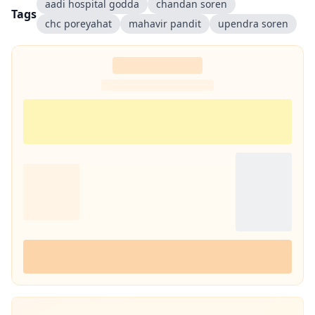
aadi hospital godda
chandan soren
Tags
chc poreyahat
mahavir pandit
upendra soren