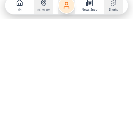
होम
आप का शहर
News Snap
Shorts
Follow us on
X
Download Mobile App
State
›
Jharkhand
›
Hindi News
Gumla News
Bihar News
Dumka News
Delhi News
Ranchi News