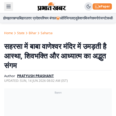
ePaper
होम
झारखण्ड
बिहार
उत्तर प्रदेश
पश्चिम बंगाल
ओरिजिनल
एजुकेशन
बिजनेस
मनोरंजन
टेक
ऑटो
Home
State
Bihar
Saharsa
सहरसा में बाबा वाणेश्वर मंदिर में उमड़ती है
आस्था, शिवभक्ति और आध्यात्म का अद्भुत
संगम
Author
PRATYUSH PRASHANT
UPDATED:
SUN, 14 JUN 2026 08:02 AM (IST)
विज्ञापन