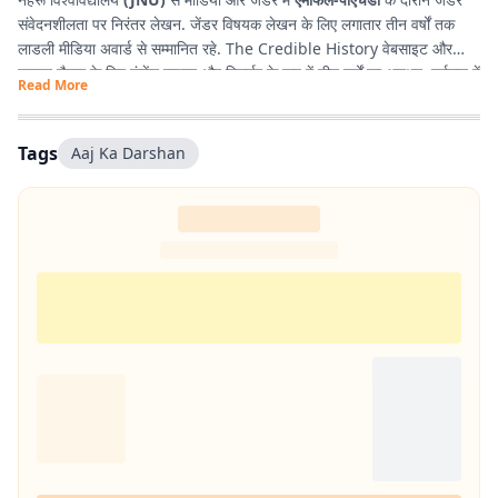
संवेदनशीलता पर निरंतर लेखन. जेंडर विषयक लेखन के लिए लगातार तीन वर्षों तक
लाडली मीडिया अवार्ड से सम्मानित रहे. The Credible History वेबसाइट और
यूट्यूब चैनल के लिए कंटेंट राइटर और रिसर्चर के रूप में तीन वर्षों का अनुभव. वर्तमान में
Read More
प्रभात खबर डिजिटल
, बिहार में राजनीति और समसामयिक मुद्दों पर लेखन कर रहे हैं.
किताबें पढ़ने, वायलिन बजाने और कला-साहित्य में गहरी रुचि रखते हैं तथा बिहार को
सामाजिक, सांस्कृतिक और राजनीतिक दृष्टि से समझने में विशेष दिलचस्पी.
Tags
Aaj Ka Darshan