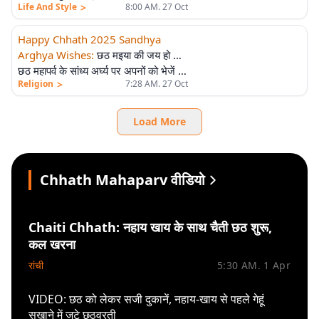
>
Life And Style
8:00 AM. 27 Oct
को भेजें संध्या अर्घ्य की शुभकामनाएं
Happy Chhath 2025 Sandhya
Arghya Wishes
:
छठ मइया की जय हो …
छठ महापर्व के सांध्य अर्घ्य पर अपनों को भेजें ये
>
Religion
7:28 AM. 27 Oct
बधाई
Load More
Chhath Mahaparv वीडियो
Chaiti Chhath: नहाय खाय के साथ चैती छठ शुरू,
कल खरना
रांची
5:30 AM. 1 Apr
VIDEO: छठ को लेकर सजी दुकानें, नहाय-खाय से पहले गेहूं
सुखाने में जुटे छठव्रती