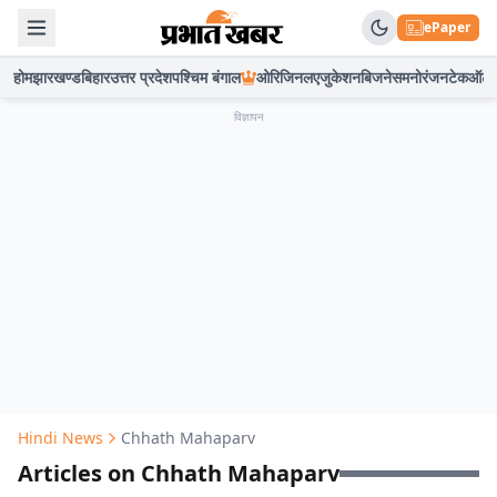
ePaper
होम
झारखण्ड
बिहार
उत्तर प्रदेश
पश्चिम बंगाल
ओरिजिनल
एजुकेशन
बिजनेस
मनोरंजन
टेक
ऑटो
विज्ञापन
Hindi News
Chhath Mahaparv
Articles on Chhath Mahaparv