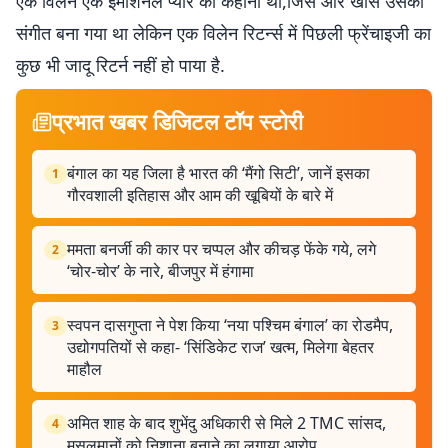
एक विलेन एक इमोशनल प्यार की कहानी थी,जिसे और खास उसका
संगीत बना गया था लेकिन एक विलेन रिटर्न्स में पिछली फ्रेंचाइजी का
कुछ भी जादू रिटर्न नहीं हो पाया है.
प्रभात खबर डिजिटल टॉप स्टोरी
बंगाल का यह जिला है भारत की ‘मैंगो सिटी’, जानें इसका
1
गौरवशाली इतिहास और आम की खूबियों के बारे में
ममता बनर्जी की कार पर चप्पल और कीचड़ फेंके गये, लगे
2
‘चोर-चोर’ के नारे, बीजपुर में हंगामा
स्वपन दासगुप्ता ने पेश किया ‘नया पश्चिम बंगाल’ का रोडमैप,
3
उद्योगपतियों से कहा- ‘सिंडिकेट राज’ खत्म, मिलेगा बेहतर
माहौल
अमित शाह के बाद शुभेंदु अधिकारी से मिले 2 TMC सांसद,
4
मुसलमानों को निशाना बनाने का लगाया आरोप