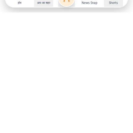
होम
आप का शहर
News Snap
Shorts
Follow us on
X
Download Mobile App
State
›
Jharkhand
›
Hindi News
Gumla News
Bihar News
Dumka News
Delhi News
Ranchi News
Odisha News
Bokaro News