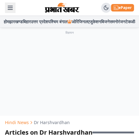
ePaper
होम
झारखण्ड
बिहार
उत्तर प्रदेश
पश्चिम बंगाल
ओरिजिनल
एजुकेशन
बिजनेस
मनोरंजन
टेक
ऑटो
विज्ञापन
Hindi News
Dr Harshvardhan
Articles on Dr Harshvardhan