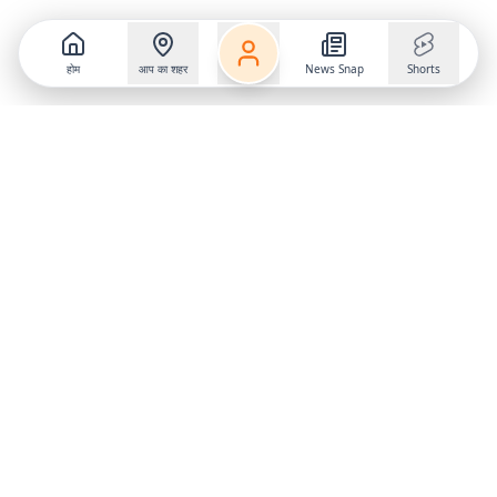
होम
आप का शहर
News Snap
Shorts
Follow us on
X
Download Mobile App
State
›
Jharkhand
›
Hindi News
Gumla News
Bihar News
Dumka News