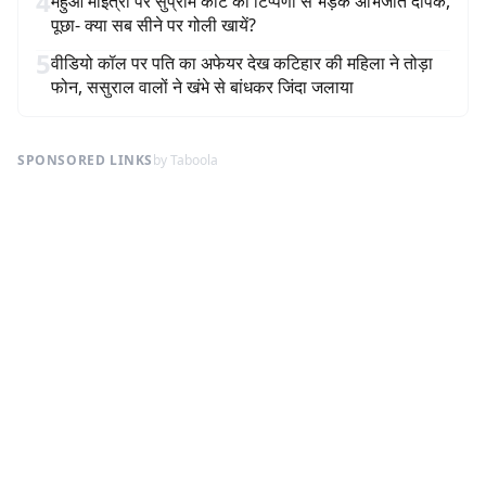
4
महुआ मोईत्रा पर सुप्रीम कोर्ट की टिप्पणी से भड़के अभिजीत दीपके,
पूछा- क्या सब सीने पर गोली खायें?
5
वीडियो कॉल पर पति का अफेयर देख कटिहार की महिला ने तोड़ा
फोन, ससुराल वालों ने खंभे से बांधकर जिंदा जलाया
SPONSORED LINKS
by Taboola