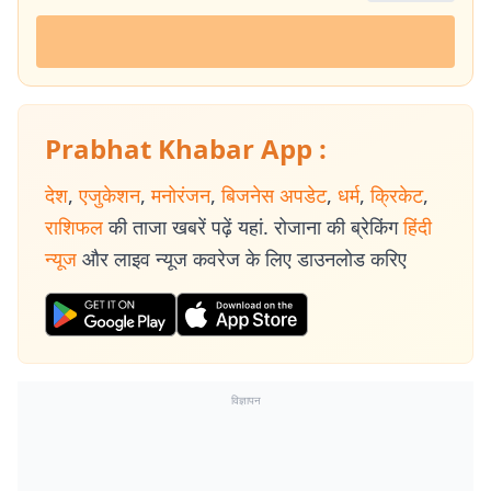
Prabhat Khabar App :
देश
,
एजुकेशन
,
मनोरंजन
,
बिजनेस अपडेट
,
धर्म
,
क्रिकेट
,
राशिफल
की ताजा खबरें पढ़ें यहां. रोजाना की ब्रेकिंग
हिंदी
न्यूज
और लाइव न्यूज कवरेज के लिए डाउनलोड करिए
विज्ञापन