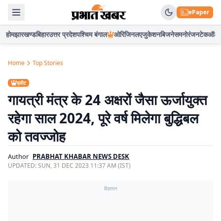
ePaper
होम
झारखण्ड
बिहार
उत्तर प्रदेश
पश्चिम बंगाल
ओरिजिनल
एजुकेशन
बिजनेस
मनोरंजन
टेक
ऑटो
Home
Top Stories
एलीट
गायत्री मंत्र के 24 अक्षरों जैसा ऊर्जायुक्त
रहेगा साल 2024, पूरे वर्ष मिलेगा बुद्धिबल
को तवज्जोह
Author
PRABHAT KHABAR NEWS DESK
UPDATED:
SUN, 31 DEC 2023 11:37 AM (IST)
विज्ञापन