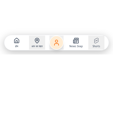
होम
आप का शहर
News Snap
Shorts
Follow us on
X
Download Mobile App