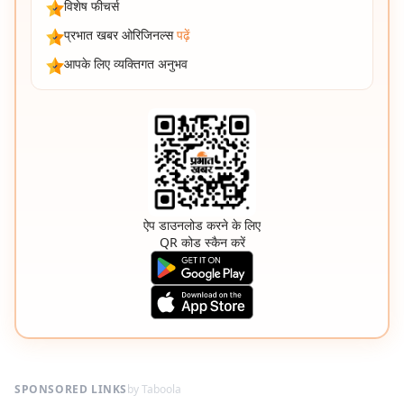
विशेष फीचर्स
प्रभात खबर ओरिजिनल्स
पढ़ें
आपके लिए व्यक्तिगत अनुभव
ऐप डाउनलोड करने के लिए
QR कोड स्कैन करें
SPONSORED LINKS
by Taboola